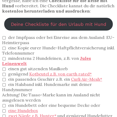
vergesse, habe ich eine
Checkliste für die Reise mit
Hund
vorbereitet. Die Checkliste kannst du dir natürlich
kostenlos herunterladen und ausdrucken
:
Deine Checkliste für den Urlaub mit Hund
▢ der Impfpass oder bei Einreise aus dem Ausland: EU-
Heimtierpass
▢ eine Kopie eurer Hunde-Haftpflichtversicherung inkl.
Telefonnummer
▢ mindestens 2 Hundeleinen, z.B. von
Jules
Leinenwelt
▢ einen gut sitzenden Maulkorb
▢ genügend
Kotbeutel z.B. von earth rated*
▢ ein passendes Geschirr z.B. ein
Curli Air-Mesh*
▢ ein Halsband inkl. Hundemarke mit deiner
Handynummer
Achtung! Die Tasso-Marke kann im Ausland nicht
ausgelesen werden
▢ ein Hundebett oder eine bequeme Decke oder
▢
eine Hundebox
▢
zwei Näpfe z.B. Hunter*
und genügend Hundefutter