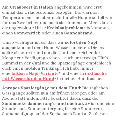
Am
Urlaubsort in Italien
angekommen, wird erst
einmal das Urlaubsdomizil bezogen. Die warmen
Temperaturen sind aber nicht für alle Hunde so toll wie
für uns Zweibeiner und auch sie können am Meer durch
die ungewohnte Hitze
Kreislaufprobleme
bekommen,
einen
Sonnenstich
oder einen
Sonnenbrand
.
Umso wichtiger ist es, dass wir
sofort den Napf
auspacken
und dem Hund Wasser anbieten. Dieses
sollte ab sofort rund um die Uhr in ausreichender
Menge zur Verfügung stehen – auch unterwegs. Für’s
Bummel in der
Cittá
und die Spaziergänge empfehle ich
euch einen mobilen Trinknapf. Ich habe immer
eine
faltbare Napf-Variante
*
und eine
Trinkflasche
mit Wasser für den Hund
*
in meiner Handtasche.
Apropos Spaziergänge mit dem Hund:
Die täglichen
Gassigänge sollten nun am frühen Morgen oder am
Abend stattfinden. Bitte beachtet dabei, dass die
Sandmücke dämmerungs- und nachtaktiv
ist und eine
Stunde nach Sonnenuntergang bis eine Stunde vor
Sonnenaufgang auf der Suche nach Blut ist. Zu diesen