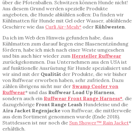
über die Pfotenballen. Schwitzen können Hunde nicht!
Aus diesem Grund werden spezielle Produkte
angeboten, die Hunde abkühlen sollen: Da finden wir
Kühlmatten für Hunde mit Gel oder Wasser, abkühlende
Geschirre wie das
Curli Air-Mesh*
oder
Kühlwesten
.
Da ich im Web den Hinweis gefunden habe, dass
Kühlmatten zum darauf liegen eine Blasenentzündung
fördern, habe ich mich nach einer Weste umgesehen
und bin auch hier wieder zum
Hersteller Ruffwear
zurückgekommen. Das Unternehmen aus den USA ist
auf funktionelle Ausrüstung für Hunde spezialisiert und
wir sind mit der
Qualität
der Produkte, die wir bisher
von Ruffwear erworben haben, sehr zufrieden. Dazu
zählen übrigens nicht nur der
Swamp Cooler von
Ruffwear
* und das
Ruffwear Load Up Harness
,
sondern auch ein
Ruffwear Front Range Harness*
, die
dazugehörige
Front Range Leash
Hundeleine und die
Aira Jacket Regenjacke
von Ruffwear, die mittlerweile
aus dem Sortiment genommen wurde (Ende 2018).
Stattdessen ist nur noch die
Sun Shower™ Rain Jacket
*
erhältlich.