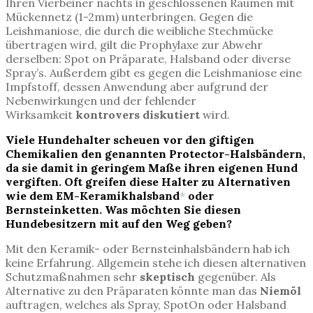
Ihren Vierbeiner nachts in geschlossenen Räumen mit
Mückennetz (1-2mm) unterbringen. Gegen die
Leishmaniose, die durch die weibliche Stechmücke
übertragen wird, gilt die Prophylaxe zur Abwehr
derselben: Spot on Präparate, Halsband oder diverse
Spray’s. Außerdem gibt es gegen die Leishmaniose eine
Impfstoff, dessen Anwendung aber aufgrund der
Nebenwirkungen und der fehlender
Wirksamkeit
kontrovers diskutiert
wird.
Viele Hundehalter scheuen vor den giftigen
Chemikalien den genannten Protector-Halsbändern,
da sie damit in geringem Maße ihren eigenen Hund
vergiften. Oft greifen diese Halter zu Alternativen
wie dem EM-Keramikhalsband
*
oder
Bernsteinketten. Was möchten Sie diesen
Hundebesitzern mit auf den Weg geben?
Mit den Keramik- oder Bernsteinhalsbändern hab ich
keine Erfahrung. Allgemein stehe ich diesen alternativen
Schutzmaßnahmen sehr
skeptisch
gegenüber. Als
Alternative zu den Präparaten könnte man das
Niemöl
auftragen, welches als Spray, SpotOn oder Halsband