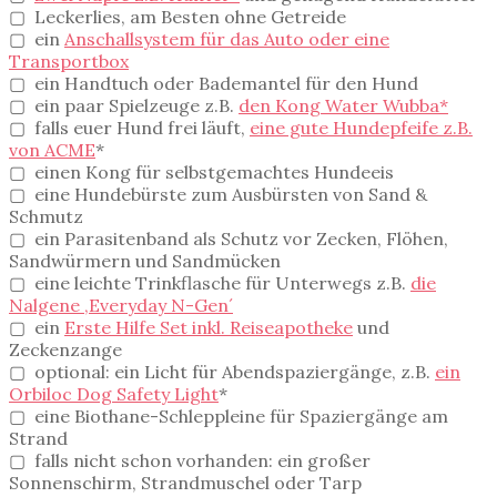
▢ Leckerlies, am Besten ohne Getreide
▢ ein
Anschallsystem für das Auto oder eine
Transportbox
▢ ein Handtuch oder Bademantel für den Hund
▢ ein paar Spielzeuge z.B.
den Kong Water Wubba*
▢ falls euer Hund frei läuft,
eine gute Hundepfeife z.B.
von ACME
*
▢ einen Kong für selbstgemachtes Hundeeis
▢ eine Hundebürste zum Ausbürsten von Sand &
Schmutz
▢ ein Parasitenband als Schutz vor Zecken, Flöhen,
Sandwürmern und Sandmücken
▢ eine leichte Trinkflasche für Unterwegs z.B.
die
Nalgene ‚Everyday N-Gen´
▢ ein
Erste Hilfe Set inkl. Reiseapotheke
und
Zeckenzange
▢ optional: ein Licht für Abendspaziergänge, z.B.
ein
Orbiloc Dog Safety Light
*
▢ eine Biothane-Schleppleine für Spaziergänge am
Strand
▢ falls nicht schon vorhanden: ein großer
Sonnenschirm, Strandmuschel oder Tarp