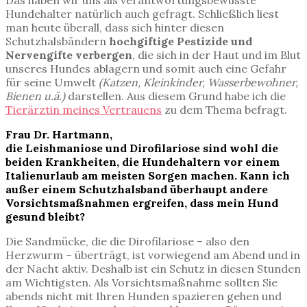
Das haben wir uns als verantwortungsbewusste
Hundehalter natürlich auch gefragt. Schließlich liest
man heute überall, dass sich hinter diesen
Schutzhalsbändern
hochgiftige Pestizide und
Nervengifte verbergen
, die sich in der Haut und im Blut
unseres Hundes ablagern und somit auch eine Gefahr
für seine Umwelt
(Katzen, Kleinkinder, Wasserbewohner,
Bienen u.ä.)
darstellen. Aus diesem Grund habe ich die
Tierärztin meines Vertrauens
zu dem Thema befragt.
Frau Dr. Hartmann,
die Leishmaniose und Dirofilariose sind wohl die
beiden Krankheiten, die Hundehaltern vor einem
Italienurlaub am meisten Sorgen machen. Kann ich
außer einem Schutzhalsband überhaupt andere
Vorsichtsmaßnahmen ergreifen, dass mein Hund
gesund bleibt?
Die Sandmücke, die die Dirofilariose – also den
Herzwurm – überträgt, ist vorwiegend am Abend und in
der Nacht aktiv. Deshalb ist ein Schutz in diesen Stunden
am Wichtigsten. Als Vorsichtsmaßnahme sollten Sie
abends nicht mit Ihren Hunden spazieren gehen und