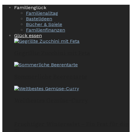
Familienglück
Familienalltag
Bastelideen
Bücher & Spiele
Familienfinanzen
Glück essen
Gegrillte Zucchini mit Feta
Sommerliche Beerentarte
Weltbestes Gemüse-Curry
Fruchtiger Wintersalat – Ein Fest für die
Sinne