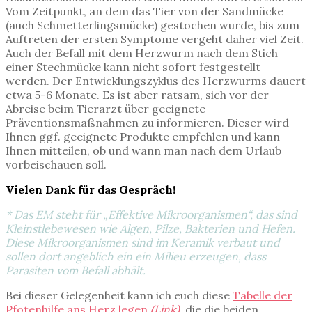
Vom Zeitpunkt, an dem das Tier von der Sandmücke
(auch Schmetterlingsmücke) gestochen wurde, bis zum
Auftreten der ersten Symptome vergeht daher viel Zeit.
Auch der Befall mit dem Herzwurm nach dem Stich
einer Stechmücke kann nicht sofort festgestellt
werden. Der Entwicklungszyklus des Herzwurms dauert
etwa 5-6 Monate. Es ist aber ratsam, sich vor der
Abreise beim Tierarzt über geeignete
Präventionsmaßnahmen zu informieren. Dieser wird
Ihnen ggf. geeignete Produkte empfehlen und kann
Ihnen mitteilen, ob und wann man nach dem Urlaub
vorbeischauen soll.
Vielen Dank für das Gespräch!
* Das EM steht für „Effektive Mikroorganismen“, das sind
Kleinstlebewesen wie Algen, Pilze, Bakterien und Hefen.
Diese Mikroorganismen sind im Keramik verbaut und
sollen dort angeblich ein ein Milieu erzeugen, dass
Parasiten vom Befall abhält.
Bei dieser Gelegenheit kann ich euch diese
Tabelle der
Pfotenhilfe ans Herz legen
(Link)
,
die die beiden