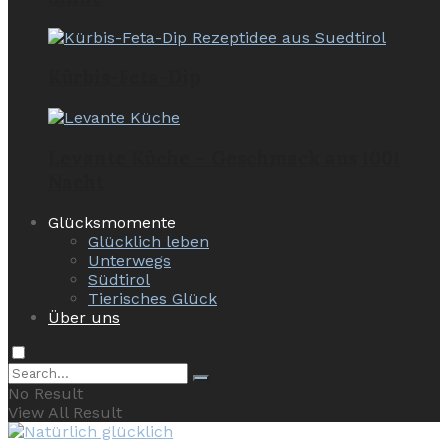
Kürbis-Feta-Dip
Levante Küche – Geschmack aus 1001
Nacht
Glücksmomente
Glücklich leben
Unterwegs
Südtirol
Tierisches Glück
Über uns
No Result
View All Result