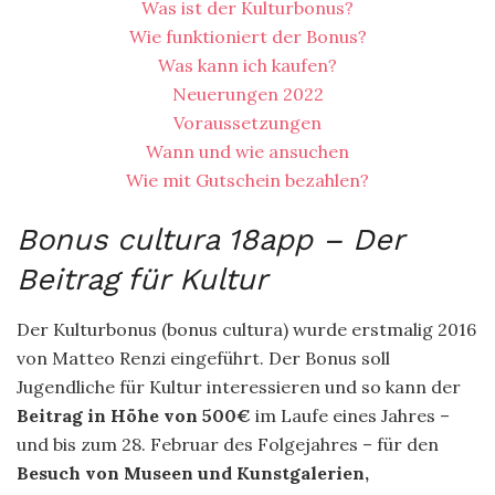
Was ist der Kulturbonus?
Wie funktioniert der Bonus?
Was kann ich kaufen?
Neuerungen 2022
Voraussetzungen
Wann und wie ansuchen
Wie mit Gutschein bezahlen?
Bonus cultura 18app – Der
Beitrag für Kultur
Der Kulturbonus (bonus cultura) wurde erstmalig 2016
von Matteo Renzi eingeführt. Der Bonus soll
Jugendliche für Kultur interessieren und so kann der
Beitrag in Höhe von 500€
im Laufe eines Jahres –
und bis zum 28. Februar des Folgejahres – für den
Besuch von Museen und Kunstgalerien,