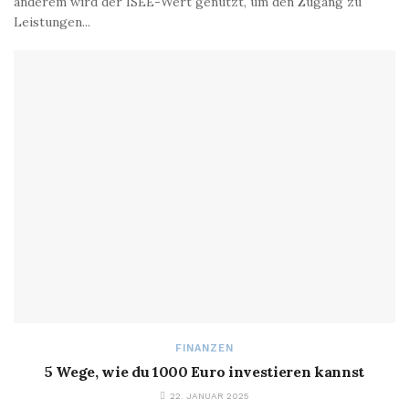
anderem wird der ISEE-Wert genutzt, um den Zugang zu
Leistungen...
FINANZEN
5 Wege, wie du 1000 Euro investieren kannst
22. JANUAR 2025