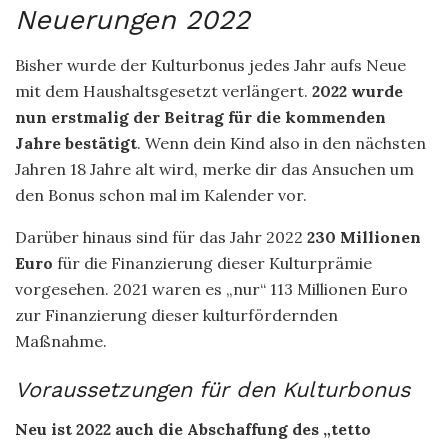
Neuerungen 2022
Bisher wurde der Kulturbonus jedes Jahr aufs Neue
mit dem Haushaltsgesetzt verlängert.
2022 wurde
nun erstmalig der Beitrag für die kommenden
Jahre bestätigt
. Wenn dein Kind also in den nächsten
Jahren 18 Jahre alt wird, merke dir das Ansuchen um
den Bonus schon mal im Kalender vor.
Darüber hinaus sind für das Jahr 2022
230 Millionen
Euro
für die Finanzierung dieser Kulturprämie
vorgesehen. 2021 waren es „nur“ 113 Millionen Euro
zur Finanzierung dieser kulturfördernden
Maßnahme.
Voraussetzungen für den Kulturbonus
Neu ist 2022 auch die Abschaffung des „tetto