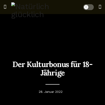
Der Kulturbonus für 18-
Jährige
28. Januar 2022