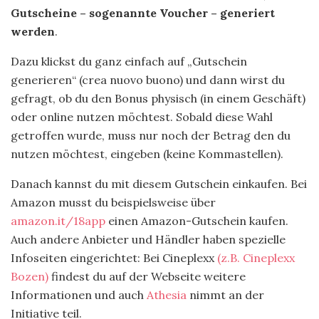
Gutscheine – sogenannte Voucher – generiert
werden
.
Dazu klickst du ganz einfach auf „Gutschein
generieren“ (crea nuovo buono) und dann wirst du
gefragt, ob du den Bonus physisch (in einem Geschäft)
oder online nutzen möchtest. Sobald diese Wahl
getroffen wurde, muss nur noch der Betrag den du
nutzen möchtest, eingeben (keine Kommastellen).
Danach kannst du mit diesem Gutschein einkaufen. Bei
Amazon musst du beispielsweise über
amazon.it/18app
einen Amazon-Gutschein kaufen.
Auch andere Anbieter und Händler haben spezielle
Infoseiten eingerichtet: Bei Cineplexx
(z.B. Cineplexx
Bozen)
findest du auf der Webseite weitere
Informationen und auch
Athesia
nimmt an der
Initiative teil.