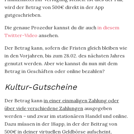
wird der Betrag von 500€ direkt in der App
gutgeschrieben.
Die genaue Prozedur kannst du dir auch
in diesem
Twitter-Video
ansehen.
Der Betrag kann, sofern die Fristen gleich bleiben wie
in den Vorjahren, bis zum 28.02. des nächsten Jahres
genutzt werden. Aber wie kannst du nun mit dem
Betrag in Geschäften oder online bezahlen?
Kultur-Gutscheine
Der Betrag kann
in einer einmaligen Zahlung oder
über viele verschiedene Zahlungen
ausgegeben
werden – und zwar im stationären Handel und online.
Dazu müssen in der 18app, in der der Beitrag von
500€ in deiner virtuellen Geldbörse aufscheint,