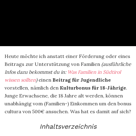
Heute möchte ich anstatt einer Förderung oder eines
Beitrags zur Unterstützung von Familien
(ausführliche
Infos dazu bekommst du in:
Was Familien in Südtirol
wissen sollten
)
einen
Beitrag für Jugendliche
vorstellen, nämlich den
Kulturbonus für 18-Jährige
.
Junge Erwachsene, die 18 Jahre alt werden, können
unabhängig vom (Familien-) Einkommen um den bonus
cultura von 500€ ansuchen. Was hat es damit auf sich?
Inhaltsverzeichnis