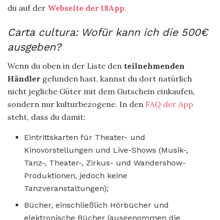
du auf der
Webseite der 18App
.
Carta cultura: Wofür kann ich die 500€
ausgeben?
Wenn du oben in der Liste den
teilnehmenden
Händler
gefunden hast, kannst du dort natürlich
nicht jegliche Güter mit dem Gutschein einkaufen,
sondern nur kulturbezogene. In den
FAQ der App
steht, dass du damit:
Eintrittskarten für Theater- und
Kinovorstellungen und Live-Shows (Musik-,
Tanz-, Theater-, Zirkus- und Wandershow-
Produktionen, jedoch keine
Tanzveranstaltungen);
Bücher, einschließlich Hörbücher und
elektronische Bücher (ausgenommen die