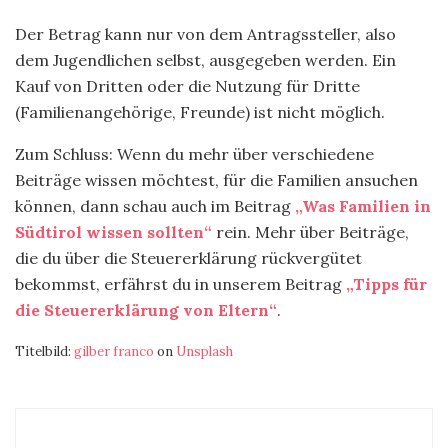
Der Betrag kann nur von dem Antragssteller, also
dem Jugendlichen selbst, ausgegeben werden. Ein
Kauf von Dritten oder die Nutzung für Dritte
(Familienangehörige, Freunde) ist nicht möglich.
Zum Schluss: Wenn du mehr über verschiedene
Beiträge wissen möchtest, für die Familien ansuchen
können, dann schau auch im Beitrag
„Was Familien in
Südtirol wissen sollten“
rein. Mehr über Beiträge,
die du über die Steuererklärung rückvergütet
bekommst, erfährst du in unserem Beitrag
„Tipps für
die Steuererklärung von Eltern“
.
Titelbild:
gilber franco
on
Unsplash