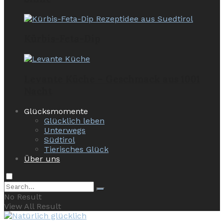
Kürbis-Feta-Dip
Levante Küche – Geschmack aus 1001
Nacht
Glücksmomente
Glücklich leben
Unterwegs
Südtirol
Tierisches Glück
Über uns
No Result
View All Result