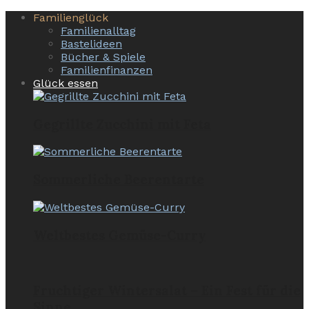
Familienglück
Familienalltag
Bastelideen
Bücher & Spiele
Familienfinanzen
Glück essen
Gegrillte Zucchini mit Feta
Sommerliche Beerentarte
Weltbestes Gemüse-Curry
Fruchtiger Wintersalat – Ein Fest für die
Sinne