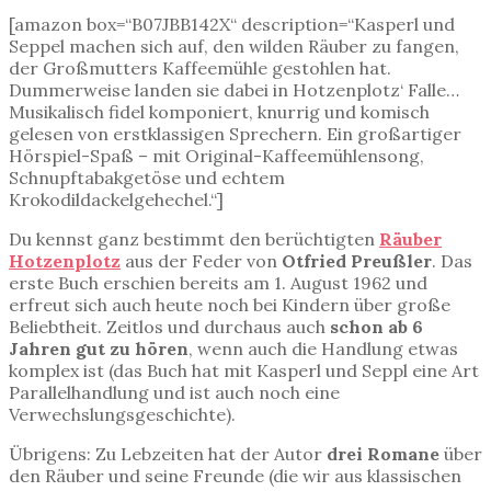
[amazon box=“B07JBB142X“ description=“Kasperl und
Seppel machen sich auf, den wilden Räuber zu fangen,
der Großmutters Kaffeemühle gestohlen hat.
Dummerweise landen sie dabei in Hotzenplotz‘ Falle…
Musikalisch fidel komponiert, knurrig und komisch
gelesen von erstklassigen Sprechern. Ein großartiger
Hörspiel-Spaß – mit Original-Kaffeemühlensong,
Schnupftabakgetöse und echtem
Krokodildackelgehechel.“]
Du kennst ganz bestimmt den berüchtigten
Räuber
Hotzenplotz
aus der Feder von
Otfried Preußler
. Das
erste Buch erschien bereits am 1. August 1962 und
erfreut sich auch heute noch bei Kindern über große
Beliebtheit. Zeitlos und durchaus auch
schon ab 6
Jahren gut zu hören
, wenn auch die Handlung etwas
komplex ist (das Buch hat mit Kasperl und Seppl eine Art
Parallelhandlung und ist auch noch eine
Verwechslungsgeschichte).
Übrigens: Zu Lebzeiten hat der Autor
drei Romane
über
den Räuber und seine Freunde (die wir aus klassischen