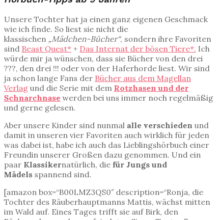
Unsere Tochter hat ja einen ganz eigenen Geschmack
wie ich finde. So liest sie nicht die
klassischen
„Mädchen-Bücher“
, sondern ihre Favoriten
sind
Beast Quest*
+
Das Internat der bösen Tiere*.
Ich
würde mir ja wünschen, dass sie Bücher von den drei
???, den drei !!! oder von der Haferhorde liest. Wir sind
ja schon lange Fans der
Bücher aus dem Magellan
Verlag
und die Serie mit dem
Rotzhasen und der
Schnarchnase
werden bei uns immer noch regelmäßig
und gerne gelesen.
Aber unsere Kinder sind nunmal
alle verschieden
und
damit in unseren vier Favoriten auch wirklich für jeden
was dabei ist, habe ich auch das Lieblingshörbuch einer
Freundin unserer Großen dazu genommen. Und ein
paar
Klassiker
natürlich, die
für Jungs und
Mädels
spannend sind.
[amazon box=“B00LMZ3QS0″ description=“Ronja, die
Tochter des Räuberhauptmanns Mattis, wächst mitten
im Wald auf. Eines Tages trifft sie auf Birk, den