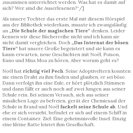
zusammen unterrichtet werden. Was hat es damit auf
sich? Wer sind die Auserlesenen?“/]
Als unsere Tochter das erste Mal mit diesem Hörspiel
aus der Bibliothek wiederkam, musste ich zwangsläufig
an
„Die Schule der magischen Tiere“
denken. Leider
kennen wir diese Bücherreihe nicht und ich kann sie
nicht damit vergleichen. Doch
„Das Internat der bösen
Tiere“
hat unsere Große begeistert und sie kann es
kaum erwarten, neue Geschichten mit Noël, Poison,
Kuno und Miss Moa zu hören. Aber worum geht es?
Noël hat
richtig viel Pech
. Seine Adoptiveltern konnten
nie einen Draht zu ihm finden und glauben, er sei böse.
Dann verfolgt ihn eine Eule, er hört plötzlich Stimmen
und dann fällt er auch noch auf zwei Jungen aus seiner
Schule rein. Bei seinem Versuch, sich aus seiner
misslichen Lage zu befreien, gerät der Chemiesaal der
Schule in Brand und Noël
fackelt seine Schule ab
. Und
ehe er sich versieht, befindet er sich auf einem Schiff in
einem Container. Ziel: Eine geheimnisvolle Insel. Einzig
eine kleine Ratte leistet ihm Gesellschaft.