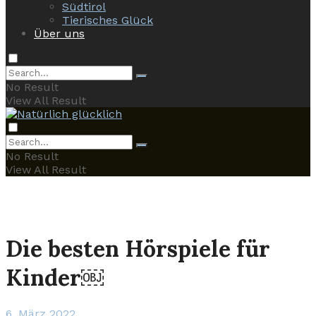
Südtirol
Tierisches Glück
Über uns
No Result
View All Result
No Result
View All Result
Die besten Hörspiele für
Kinder￼
6. März 2022