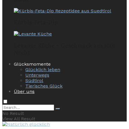
Kürbis-Feta-Dip
Levante Küche – Geschmack aus 1001
Nacht
Glücksmomente
Glücklich leben
Unterwegs
Südtirol
Tierisches Glück
Über uns
No Result
View All Result