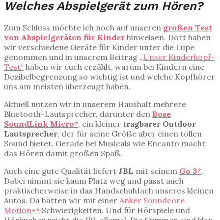
Welches Abspielgerät zum Hören?
Zum Schluss möchte ich noch auf unseren
großen Test
von Abspielgeräten für Kinder
hinweisen. Dort haben
wir verschiedene Geräte für Kinder unter die Lupe
genommen und in unserem Beitrag
„Unser Kinderkopf-
Test“
haben wir euch erzählt, warum bei Kindern eine
Dezibelbegrenzung so wichtig ist und welche Kopfhörer
uns am meisten überzeugt haben.
Aktuell nutzen wir in unserem Haushalt mehrere
Bluetooth-Lautsprecher, darunter den
Bose
SoundLink Micro
*,
ein kleiner
tragbarer Outdoor
Lautsprecher
, der für seine Größe aber einen tollen
Sound bietet. Gerade bei Musicals wie Encanto macht
das Hören damit großen Spaß.
Auch eine gute Qualität liefert
JBL
mit seinem
Go 3
*
.
Dabei nimmt sie kaum Platz weg und passt auch
praktischerweise in das Handschuhfach unseres kleinen
Autos. Da hätten wir mit einer
Anker Soundcore
Motion+*
Schwierigkeiten. Und für Hörspiele und
Hörbucher reicht die JBL allemal. Die Stimmen sind klar