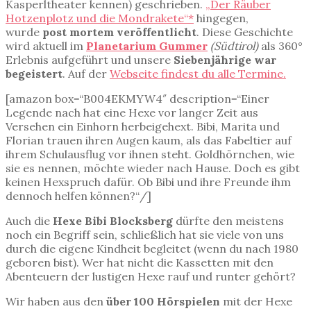
Kasperltheater kennen) geschrieben.
„Der Räuber
Hotzenplotz und die Mondrakete“*
hingegen,
wurde
post mortem veröffentlicht
. Diese Geschichte
wird aktuell im
Planetarium Gummer
(Südtirol)
als 360°
Erlebnis aufgeführt und unsere
Siebenjährige war
begeistert
. Auf der
Webseite findest du alle Termine.
[amazon box=“B004EKMYW4″ description=“Einer
Legende nach hat eine Hexe vor langer Zeit aus
Versehen ein Einhorn herbeigehext. Bibi, Marita und
Florian trauen ihren Augen kaum, als das Fabeltier auf
ihrem Schulausflug vor ihnen steht. Goldhörnchen, wie
sie es nennen, möchte wieder nach Hause. Doch es gibt
keinen Hexspruch dafür. Ob Bibi und ihre Freunde ihm
dennoch helfen können?“/]
Auch die
Hexe Bibi Blocksberg
dürfte den meistens
noch ein Begriff sein, schließlich hat sie viele von uns
durch die eigene Kindheit begleitet (wenn du nach 1980
geboren bist). Wer hat nicht die Kassetten mit den
Abenteuern der lustigen Hexe rauf und runter gehört?
Wir haben aus den
über 100 Hörspielen
mit der Hexe