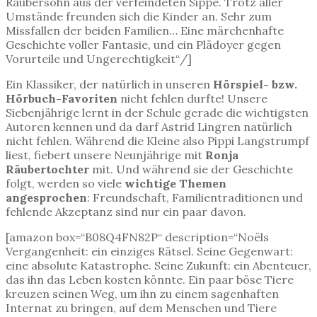
Räubersohn aus der verfeindeten Sippe. Trotz aller
Umstände freunden sich die Kinder an. Sehr zum
Missfallen der beiden Familien… Eine märchenhafte
Geschichte voller Fantasie, und ein Plädoyer gegen
Vorurteile und Ungerechtigkeit“/]
Ein Klassiker, der natürlich in unseren
Hörspiel- bzw.
Hörbuch-Favoriten
nicht fehlen durfte! Unsere
Siebenjährige lernt in der Schule gerade die wichtigsten
Autoren kennen und da darf Astrid Lingren natürlich
nicht fehlen. Während die Kleine also Pippi Langstrumpf
liest, fiebert unsere Neunjährige mit
Ronja
Räubertochter
mit. Und während sie der Geschichte
folgt, werden so viele
wichtige Themen
angesprochen
: Freundschaft, Familientraditionen und
fehlende Akzeptanz sind nur ein paar davon.
[amazon box=“B08Q4FN82P“ description=“Noëls
Vergangenheit: ein einziges Rätsel. Seine Gegenwart:
eine absolute Katastrophe. Seine Zukunft: ein Abenteuer,
das ihn das Leben kosten könnte. Ein paar böse Tiere
kreuzen seinen Weg, um ihn zu einem sagenhaften
Internat zu bringen, auf dem Menschen und Tiere