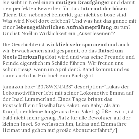
Sie sieht in Noël einen
mutigen Draufgänger
und damit
den perfekten Bewerber für das
Internat der bösen
Tiere
. Die, nebenbei bemerkt, gar nicht so böse sind.
Was wird Noël dort erleben? Und was hat das ganze mit
einer
lebensgefährlichen Aufnahmeprüfung
zu tun?
Und ist Noël in Wirklichkeit ein „Auserlesenen“?
Die Geschichte ist
wirklich sehr spannend
und auch
wir Erwachsenen sind gespannt, ob das
Rätsel um
Noels Herkunft
gelöst wird und was seine Freunde und
Feinde eigentlich im Schilde führen. Wir freuen uns
schon riesig, wenn im April der 5. Band kommt und es
dann auch das Hörbuch zum Buch gibt.
[amazon box=“B078WXNNB8″ description=“Lukas der
Lokomotivführer lebt mit seiner Lokomotive Emma auf
der Insel Lummerland. Eines Tages bringt das
Postschiff ein rätselhaftes Paket: ein Baby! Als Jim
Knopf, der kleine Junge aus dem Paket, größer wird, ist
bald nicht mehr genug Platz für alle Bewohner auf der
kleinen Insel. So verlassen Jim, Lukas und Emma ihre
Heimat und gehen auf große Abenteuerfahrt.“/]