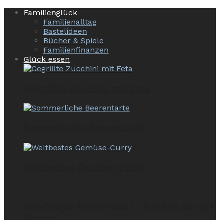
Familienglück
Familienalltag
Bastelideen
Bücher & Spiele
Familienfinanzen
Glück essen
Gegrillte Zucchini mit Feta
Sommerliche Beerentarte
Weltbestes Gemüse-Curry
Fruchtiger Wintersalat – Ein Fest für die
Sinne