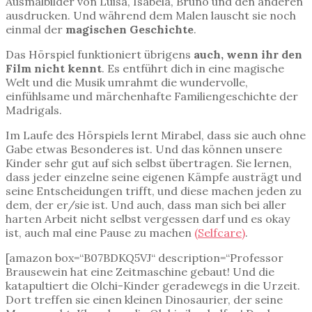
Ausmalbilder von Luisa, Isabela, Bruno und den anderen
ausdrucken. Und während dem Malen lauscht sie noch
einmal der
magischen Geschichte
.
Das Hörspiel funktioniert übrigens
auch, wenn ihr den
Film nicht kennt
. Es entführt dich in eine magische
Welt und die Musik umrahmt die wundervolle,
einfühlsame und märchenhafte Familiengeschichte der
Madrigals.
Im Laufe des Hörspiels lernt Mirabel, dass sie auch ohne
Gabe etwas Besonderes ist. Und das können unsere
Kinder sehr gut auf sich selbst übertragen. Sie lernen,
dass jeder einzelne seine eigenen Kämpfe austrägt und
seine Entscheidungen trifft, und diese machen jeden zu
dem, der er/sie ist. Und auch, dass man sich bei aller
harten Arbeit nicht selbst vergessen darf und es okay
ist, auch mal eine Pause zu machen
(Selfcare)
.
[amazon box=“B07BDKQ5VJ“ description=“Professor
Brausewein hat eine Zeitmaschine gebaut! Und die
katapultiert die Olchi-Kinder geradewegs in die Urzeit.
Dort treffen sie einen kleinen Dinosaurier, der seine