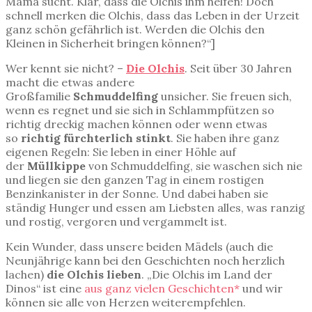
Mama sucht. Klar, dass die Olchis ihm helfen! Doch
schnell merken die Olchis, dass das Leben in der Urzeit
ganz schön gefährlich ist. Werden die Olchis den
Kleinen in Sicherheit bringen können?“]
Wer kennt sie nicht? –
Die Olchis
. Seit über 30 Jahren
macht die etwas andere
Großfamilie
Schmuddelfing
unsicher. Sie freuen sich,
wenn es regnet und sie sich in Schlammpfützen so
richtig dreckig machen können oder wenn etwas
so
richtig fürchterlich stinkt
. Sie haben ihre ganz
eigenen Regeln: Sie leben in einer Höhle auf
der
Müllkippe
von Schmuddelfing, sie waschen sich nie
und liegen sie den ganzen Tag in einem rostigen
Benzinkanister in der Sonne. Und dabei haben sie
ständig Hunger und essen am Liebsten alles, was ranzig
und rostig, vergoren und vergammelt ist.
Kein Wunder, dass unsere beiden Mädels (auch die
Neunjährige kann bei den Geschichten noch herzlich
lachen)
die Olchis lieben
. „Die Olchis im Land der
Dinos“ ist eine
aus ganz vielen Geschichten*
und wir
können sie alle von Herzen weiterempfehlen.