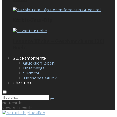
Kürbis-Feta-Dip
Levante Küche – Geschmack aus 1001
Nacht
Glücksmomente
Glücklich leben
Unterwegs
Südtirol
Tierisches Glück
Über uns
No Result
View All Result