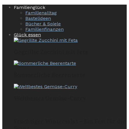
Familienglück
Familienalltag
Bastelideen
Bücher & Spiele
Familienfinanzen
Glück essen
Gegrillte Zucchini mit Feta
Sommerliche Beerentarte
Weltbestes Gemüse-Curry
Fruchtiger Wintersalat – Ein Fest für die
Sinne