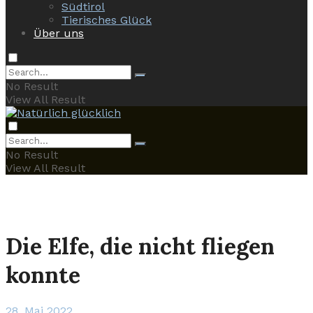
Südtirol
Tierisches Glück
Über uns
No Result
View All Result
No Result
View All Result
Die Elfe, die nicht fliegen
konnte
28. Mai 2022