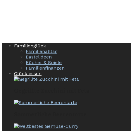
Familienglück
Familienalltag
Bastelideen
Bücher & Spiele
Familienfinanzen
Glück essen
Gegrillte Zucchini mit Feta
Sommerliche Beerentarte