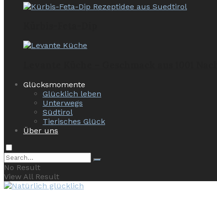
Kürbis-Feta-Dip
Levante Küche – Geschmack aus 1001 Nac
Glücksmomente
Glücklich leben
Unterwegs
Südtirol
Tierisches Glück
Über uns
No Result
View All Result