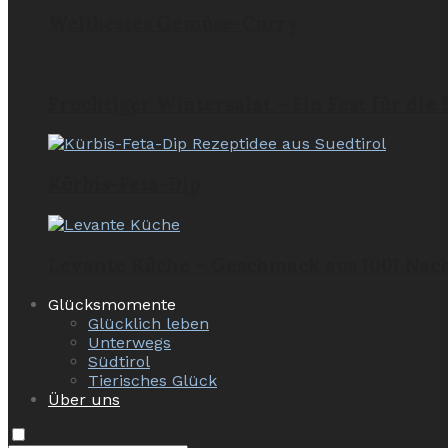
Weltbestes Gemüse-Curry
Fruchtiger Wintersalat – Ein Fest für die
Kürbis-Feta-Dip
Levante Küche – Geschmack aus 1001 Nac
Glücksmomente
Glücklich leben
Unterwegs
Südtirol
Tierisches Glück
Über uns