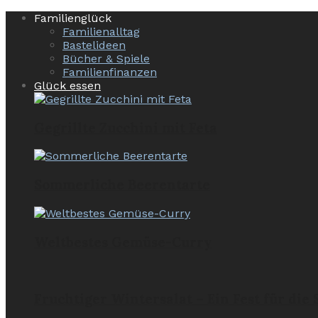
Familienglück
Familienalltag
Bastelideen
Bücher & Spiele
Familienfinanzen
Glück essen
Gegrillte Zucchini mit Feta
Sommerliche Beerentarte
Weltbestes Gemüse-Curry
Fruchtiger Wintersalat – Ein Fest für die