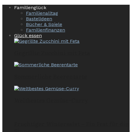
Familienglück
Familienalltag
Bastelideen
Bücher & Spiele
Familienfinanzen
Glück essen
Gegrillte Zucchini mit Feta
Sommerliche Beerentarte
Weltbestes Gemüse-Curry
Fruchtiger Wintersalat – Ein Fest für die
Sinne