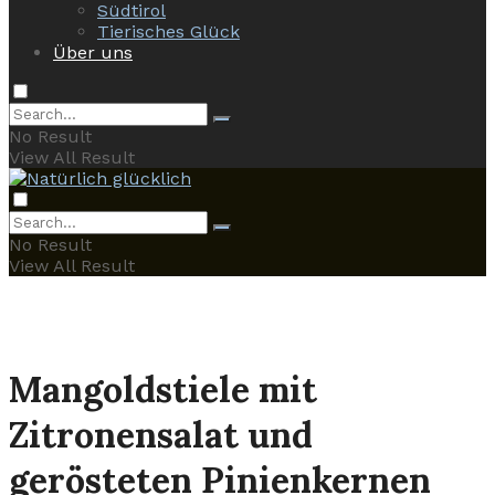
Südtirol
Tierisches Glück
Über uns
No Result
View All Result
No Result
View All Result
Mangoldstiele mit
Zitronensalat und
gerösteten Pinienkernen