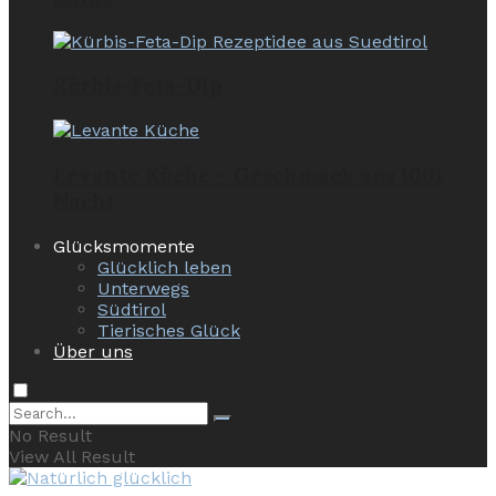
Kürbis-Feta-Dip
Levante Küche – Geschmack aus 1001
Nacht
Glücksmomente
Glücklich leben
Unterwegs
Südtirol
Tierisches Glück
Über uns
No Result
View All Result