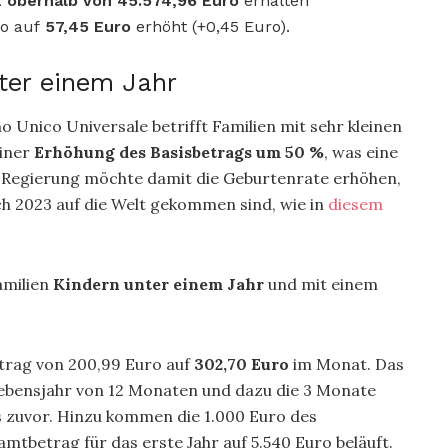
E oberhalb von 45.574,96 Euro
erhalten
ro auf
57,45 Euro
erhöht (+0,45 Euro).
ter einem Jahr
 Unico Universale betrifft Familien mit sehr kleinen
einer
Erhöhung des Basisbetrags um 50 %
, was eine
ie Regierung möchte damit die Geburtenrate erhöhen,
ch 2023 auf die Welt gekommen sind, wie in
diesem
amilien
Kindern unter einem Jahr
und mit einem
itrag von 200,99
Euro
auf
302,70 Euro
im Monat. Das
 Lebensjahr von 12 Monaten und dazu die 3 Monate
s zuvor. Hinzu kommen die 1.000 Euro des
amtbetrag für das erste Jahr auf 5.540 Euro beläuft.