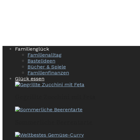
Familienglück
Familienalltag
Bastelideen
Bücher & Spiele
Familienfinanzen
Glück essen
Gegrillte Zucchini mit Feta
Sommerliche Beerentarte