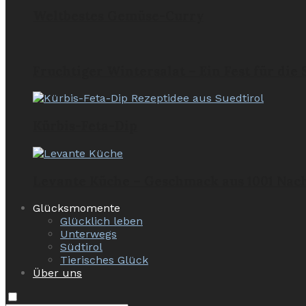
Weltbestes Gemüse-Curry
Fruchtiger Wintersalat – Ein Fest für die
Kürbis-Feta-Dip
Levante Küche – Geschmack aus 1001 Nac
Glücksmomente
Glücklich leben
Unterwegs
Südtirol
Tierisches Glück
Über uns