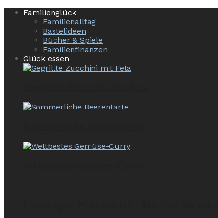
Familienglück
Familienalltag
Bastelideen
Bücher & Spiele
Familienfinanzen
Glück essen
Gegrillte Zucchini mit Feta
Sommerliche Beerentarte
Weltbestes Gemüse-Curry
Fruchtiger Wintersalat – Ein Fest für die