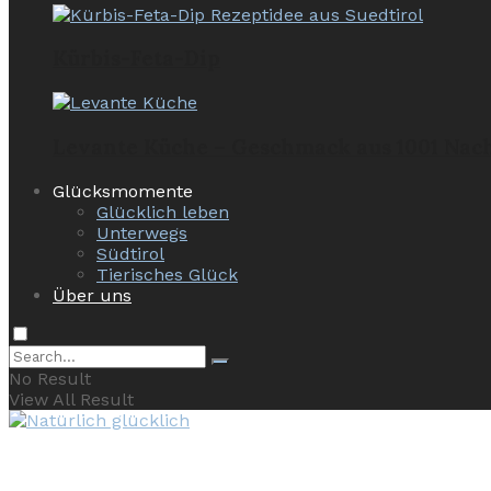
Kürbis-Feta-Dip
Levante Küche – Geschmack aus 1001 Nac
Glücksmomente
Glücklich leben
Unterwegs
Südtirol
Tierisches Glück
Über uns
No Result
View All Result