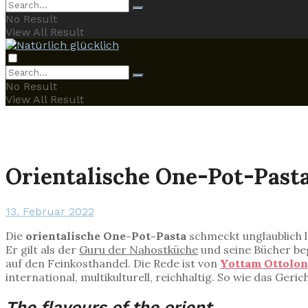
No Result
View All Result
No Result
View All Result
Orientalische One-Pot-Past
13. Februar 2022
Die
orientalische One-Pot-Pasta
schmeckt unglaublich l
Er gilt als der
Guru der Nahostküche
und seine Bücher beg
auf den Feinkosthandel. Die Rede ist von
Yottam Ottolon
international, multikulturell, reichhaltig. So wie das Geric
The flavours of the orient