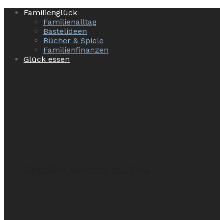
Familienglück
Familienalltag
Bastelideen
Bücher & Spiele
Familienfinanzen
Glück essen
Gegrillte Zucchini mit Feta