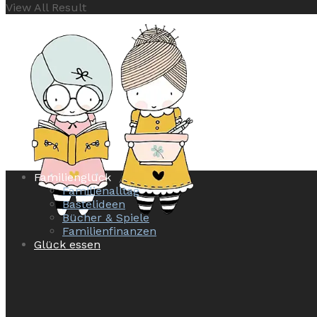
View All Result
Familienglück
Familienalltag
Bastelideen
Bücher & Spiele
Familienfinanzen
Glück essen