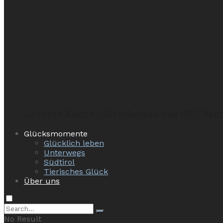
Levante Küche – Geschmack aus 1001 Nac
Glücksmomente
Glücklich leben
Unterwegs
Südtirol
Tierisches Glück
Über uns
No Result