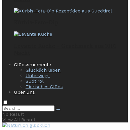
Kürbis-Feta-Dip
Levante Küche – Geschmack aus 1001
Nacht
Glücksmomente
Glücklich leben
Unterwegs
Südtirol
Tierisches Glück
Über uns
No Result
View All Result