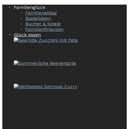
Familienglück
Familienalltag
Bastelideen
Bücher & Spiele
Familienfinanzen
Glück essen
Gegrillte Zucchini mit Feta
Sommerliche Beerentarte
Weltbestes Gemüse-Curry
Fruchtiger Wintersalat – Ein Fest für die
Sinne