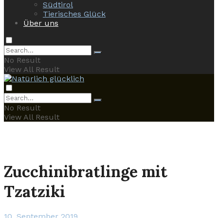
Südtirol
Tierisches Glück
Über uns
No Result
View All Result
No Result
View All Result
Zucchinibratlinge mit
Tzatziki
10. September 2019