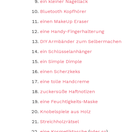
ein kleiner Nagellack
Bluetooth Kopfhörer
einen MakeUp Eraser
eine Handy-Fingerhalterung
DIY Armbänder zum Selbermachen
ein Schlüsselanhänger
ein Simple Dimple
einen Scherzkeks
eine tolle Handcreme
zuckersüße Haftnotizen
eine Feuchtigkeits-Maske
Knobelspiele aus Holz
Streichholzrätsel
eine Kosmetiktasche
(
oder so
)