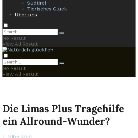
Südtirol
Tierisches Glück
Über uns
No Result
View All Result
No Result
View All Result
Die Limas Plus Tragehilfe
ein Allround-Wunder?
1. März 2019