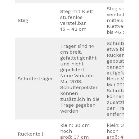
Steg stufenlo
Steg mit Klett
verstellbar
stufenlos
Steg
mittels
verstellbar
Klettverschlu
15 – 42 cm
bis 46 cm
Schulterträg
Träger sind 14
etwa bis
cm breit,
Rückenmitte
gefaltet genäht
gepolstert
und nicht
danach
gepolstert
aufgefächert
Neue Variante
Schulterträger
Neue Variant
Mai 2018:
Mai 2018:
Schulterpolster
Schulterpols
können
können
zusätzlich in die
zusätzlich a
Trage gegeben
der Trage
werden
entfernt wer
klein: 30 cm
klein: 33 cm
hoch
hoch
Rückenteil
groß: 37 cm
groß: 40 cm