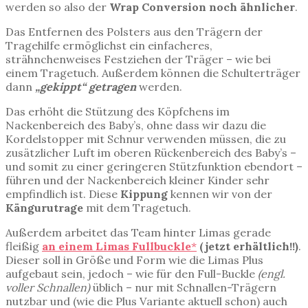
werden so also der
Wrap Conversion noch ähnlicher
.
Das Entfernen des Polsters aus den Trägern der
Tragehilfe ermöglichst ein einfacheres,
strähnchenweises Festziehen der Träger – wie bei
einem Tragetuch. Außerdem können die Schulterträger
dann
„gekippt“ getragen
werden.
Das erhöht die Stützung des Köpfchens im
Nackenbereich des Baby’s, ohne dass wir dazu die
Kordelstopper mit Schnur verwenden müssen, die zu
zusätzlicher Luft im oberen Rückenbereich des Baby’s –
und somit zu einer geringeren Stützfunktion ebendort –
führen und der Nackenbereich kleiner Kinder sehr
empfindlich ist. Diese
Kippung
kennen wir von der
Kängurutrage
mit dem Tragetuch.
Außerdem arbeitet das Team hinter Limas gerade
fleißig
an einem
Limas Fullbuckle
*
(jetzt erhältlich!!)
.
Dieser soll in Größe und Form wie die Limas Plus
aufgebaut sein, jedoch – wie für den Full-Buckle
(engl.
voller Schnallen)
üblich – nur mit Schnallen-Trägern
nutzbar und (wie die Plus Variante aktuell schon) auch