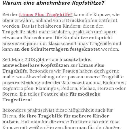
Warum eine abnehmbare Kopfstütze?
Bei der
Limas Plus Tragehilfe
*
kann die Kapuze, wie
oben erwähnt, anhand von 3 Druckknöpfen entfernt
werden. Das ist bei älteren Kindern, die in der
Tragehilfe nicht mehr schlafen, praktisch und spart
etwas an Packvolumen. Die Kopfstütze entspricht
ansonsten jener der klassischen Limas Tragehilfe und
kann
an den Schulterträgern festgeknotet
werden.
Seit März 2018 gibt es auch
zusätzliche,
auswechselbare Kopfstützen
zur
Limas Plus
Tragehilfe
. Besonders wir Frauen haben doch gerne
mal etwas Abwechslung oder passen unsere Tragehilfe
unserer Kleidung oder der Jahreszeit an: mal Einhörner,
Regentropfen, Flamingos, Federn, Füchse, Herzen oder
Sterne. Ein tolles Feature also
für modische
Trageeltern!
Besonders praktisch ist diese Möglichkeit auch für
Eltern,
die ihre Tragehilfe für mehrere Kinder
nutzen
. Hat man für die erste Tochter also eine rosa
Kapuze mit weißen Herzen, kann man für den Jungen