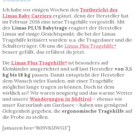
Ich habe vor einigen Wochen den
Testbericht des
Limas Baby Carriers
ergänzt, denn der Hersteller hat
im Februar 2018 eine neue Tragehilfe vorgestellt. Mit
der
Limas PLUS Babytrage
reagiert der Hersteller
Limas auf einige Gesichtspunkt, die bei der Limas
Tragehilfe kritisiert wurden: u.a. die Tragedauer und die
Schulterträger. Ob uns die
Limas Plus Tragehilfe*
besser gefällt, das erfährst du jetzt.
Die
Limas Plus Tragehilfe*
ist besonders auf
Kleinkinder ausgerichtet und soll laut Hersteller
von 3,5
kg bis 18 kg
passen. Damit entspricht der Hersteller
dem Wunsch vieler Kunden, mit einer Tragehilfe
möglichst lange tragen zu können. Doch ist dem
wirklich so? Wir waren neugierig und das warme Wetter
und unsere
Wanderungen in Südtirol
– ebenso wie
unser Kurzurlaub am Gardasee – haben uns genügend
Gelegenheit gegeben, die
ergonomische Tragehilfe
auf
die Probe zu stellen.
[amazon box=“B09V83JWG3″]