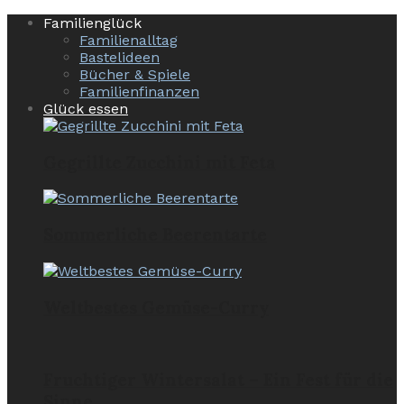
Familienglück
Familienalltag
Bastelideen
Bücher & Spiele
Familienfinanzen
Glück essen
Gegrillte Zucchini mit Feta
Sommerliche Beerentarte
Weltbestes Gemüse-Curry
Fruchtiger Wintersalat – Ein Fest für die
Sinne