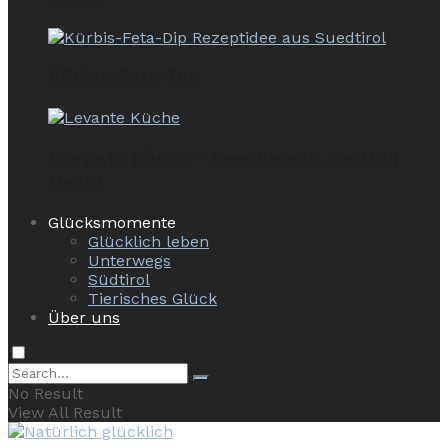
Kürbis-Feta-Dip
Levante Küche – Geschmack aus 1001
Nacht
Glücksmomente
Glücklich leben
Unterwegs
Südtirol
Tierisches Glück
Über uns
No Result
View All Result