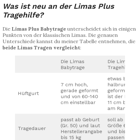
Was ist neu an der Limas Plus
Tragehilfe?
Die
Limas Plus Babytrage
unterscheidet sich in einigen
Punkten von der klassischen Limas. Die genauen
Unterschiede kannst du meiner Tabelle entnehmen, die
beide Limas Tragen vergleicht
:
Die Limas
Die Limas Pl
Babytrage
Tragehilfe
etwas breiter
7 cm hoch,
halbrund
gerade geformt
geformt (mitt
Hüftgurt
und von 60-140
ist der Hüftg
cm einstellbar
11 cm breit 
am Rand 8 c
passt ab Geburt
soll ab
(Gr. 50) und laut
Größe 62/68
Tragedauer
Herstellerangabe
und bis 18 kg
bis 15 kg
passen