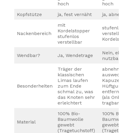
hoch
hoch
Kopfstütze
ja, fest vernäht
ja, abnehmba
mit
stufenlos
Kordelstopper
Nackenbereich
verstellbar m
stufenlos
Kordelstoppe
verstellbar
Nein, einseiti
Wendbar?
Ja, Wendetrage
nutzbar
Träger der
abnehmbare,
klassischen
auswechselb
Limas laufen
Kapuze
Besonderheiten
zum Ende
Hüftgurt kan
schmal zu, was
entfernt wer
das Knoten sehr
(als Onbuhim
erleichtert
tragbar)
100% Bio-
100% Bio-
Baumwolle
Baumwolle
Material
gewebt
gewebt
(Tragetuchstoff)
(Tragetuchsto