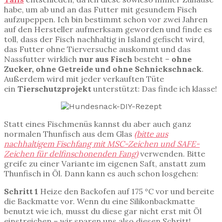
habe, um ab und an das Futter mit gesundem Fisch
aufzupeppen. Ich bin bestimmt schon vor zwei Jahren
auf den Hersteller aufmerksam geworden und finde es
toll, dass der Fisch nachhaltig in Island gefischt wird,
das Futter ohne Tierversuche auskommt und das
Nassfutter wirklich
nur aus Fisch
besteht –
ohne
Zucker, ohne Getreide und ohne Schnickschnack
.
Außerdem wird mit jeder verkauften Tüte
ein
Tierschutzprojekt
unterstützt: Das finde ich klasse!
Statt eines Fischmenüs kannst du aber auch ganz
normalen Thunfisch aus dem Glas
(bitte aus
nachhaltigem Fischfang mit MSC-Zeichen und SAFE-
Zeichen für delfinschonenden Fang)
verwenden. Bitte
greife zu einer Variante im eigenen Saft, anstatt zum
Thunfisch in Öl. Dann kann es auch schon losgehen:
Schritt 1
Heize den Backofen auf 175 °C vor und bereite
die Backmatte vor. Wenn du eine Silikonbackmatte
benutzt wie ich, musst du diese gar nicht erst mit Öl
einstreichen – wir sparen uns also diesen Schritt!