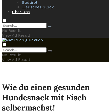
Südtirol
Tierisches Glück
Über uns
No Result
View All Result
No Result
View All Result
Wie du einen gesunden
Hundesnack mit Fisch
selbermachst!