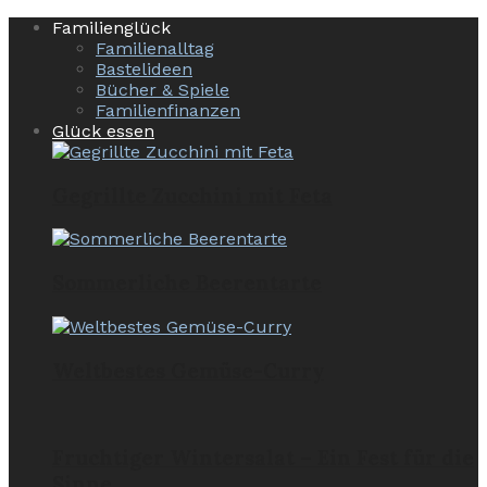
Familienglück
Familienalltag
Bastelideen
Bücher & Spiele
Familienfinanzen
Glück essen
Gegrillte Zucchini mit Feta
Sommerliche Beerentarte
Weltbestes Gemüse-Curry
Fruchtiger Wintersalat – Ein Fest für die
Sinne