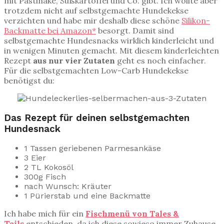
mit Pastinake, Süßkartoffel und Co. gibt. Ich wollte aber
trotzdem nicht auf selbstgemachte Hundekekse
verzichten und habe mir deshalb diese schöne
Silikon-
Backmatte bei Amazon*
besorgt. Damit sind
selbstgemachte Hundesnacks wirklich kinderleicht und
in wenigen Minuten gemacht. Mit diesem kinderleichten
Rezept
aus nur vier Zutaten
geht es noch einfacher.
Für die selbstgemachten Low-Carb Hundekekse
benötigst du:
Das Rezept für deinen selbstgemachten
Hundesnack
1 Tassen geriebenen Parmesankäse
3 Eier
2 TL Kokosöl
300g Fisch
nach Wunsch: Kräuter
1 Pürierstab und eine Backmatte
Ich habe mich für ein
Fischmenü von Tales &
Tails
entschieden, da ich diese sowieso immer Zuhause