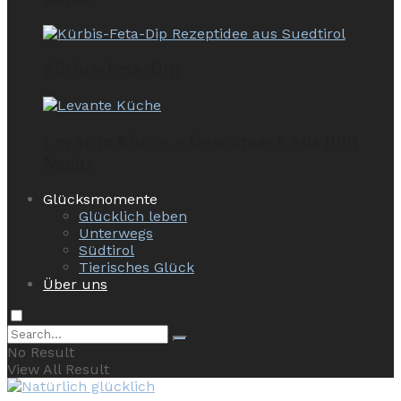
Kürbis-Feta-Dip
Levante Küche – Geschmack aus 1001
Nacht
Glücksmomente
Glücklich leben
Unterwegs
Südtirol
Tierisches Glück
Über uns
No Result
View All Result