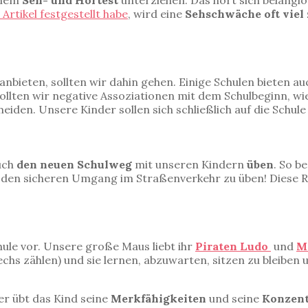
inem
Seh- und Hörtest
unterziehen. Das hört sich belanglo
Artikel festgestellt habe
, wird eine
Sehschwäche oft viel z
anbieten, sollten wir dahin gehen. Einige Schulen bieten a
sollten wir negative Assoziationen mit dem Schulbeginn, wie
eiden. Unsere Kinder sollen sich schließlich auf die Schule
auch
den neuen Schulweg
mit unseren Kindern
üben
. So b
 den sicheren Umgang im Straßenverkehr zu üben! Diese R
hule vor. Unsere große Maus liebt ihr
Piraten Ludo
und
M
hs zählen) und sie lernen, abzuwarten, sitzen zu bleiben 
ier übt das Kind seine
Merkfähigkeiten
und seine
Konzent