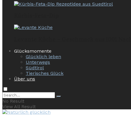
Kürbis-Feta-Dip
Levante Küche – Geschmack aus 1001 Nac
Glücksmomente
Glücklich leben
Unterwegs
Südtirol
Tierisches Glück
Über uns
No Result
View All Result