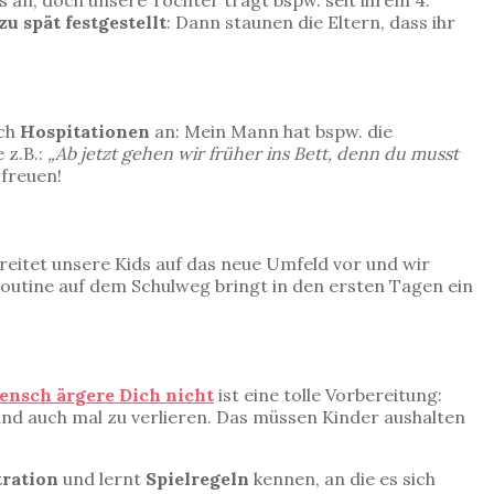
s an, doch unsere Tochter trägt bspw. seit ihrem 4.
u spät festgestellt
: Dann staunen die Eltern, dass ihr
uch
Hospitationen
an: Mein Mann hat bspw. die
 z.B.:
„Ab jetzt gehen wir früher ins Bett, denn du musst
 freuen!
ereitet unsere Kids auf das neue Umfeld vor und wir
outine auf dem Schulweg bringt in den ersten Tagen ein
ensch ärgere Dich nicht
ist eine tolle Vorbereitung:
und auch mal zu verlieren. Das müssen Kinder aushalten
ration
und lernt
Spielregeln
kennen, an die es sich