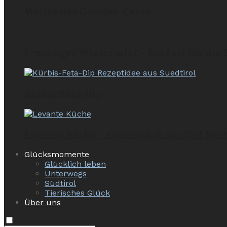
Weltbestes Gemüse-Curry
Fruchtiger Wintersalat – Ein Fest für die
Kürbis-Feta-Dip
Levante Küche – Geschmack aus 1001 Nac
Glücksmomente
Glücklich leben
Unterwegs
Südtirol
Tierisches Glück
Über uns