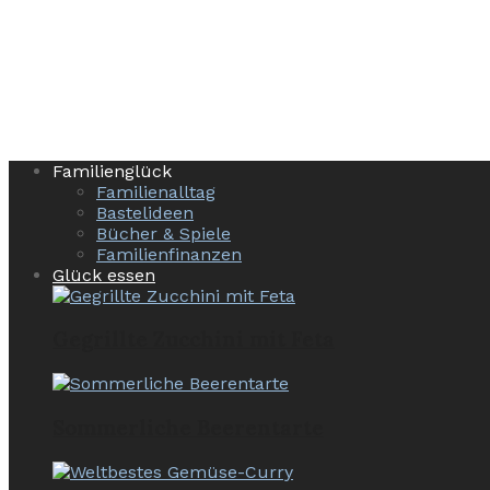
Familienglück
Familienalltag
Bastelideen
Bücher & Spiele
Familienfinanzen
Glück essen
Gegrillte Zucchini mit Feta
Sommerliche Beerentarte