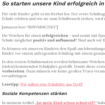
So starten unsere Kind erfolgreich in
Für viele Kinder geht es im Herbst los: Der erste Schult
Schule erleben und wie sie zum Schulbesuch stehen, wird 
[amazon box=“B09VMMC2HG“]
Die Weichen für einen
erfolgreichen
– und somit mit Sp
Schule möglichst
positiv und aufbauend
? Sind auch wi
So können wir unseren Kindern den Spaß am lebenslangen 
Kinder vor einem aufregenden Schultag mit einem gesun
In den ersten Schulmonaten werden behutsame Weichen ges
(vielen) kommenden Schuljahre gestellt. Damit diese erste
vorbereiten
. Dazu müssen wir keine großes Trara veran
voranbringen.
Lesetipp:
Wir nähen eine Schultüte aus Stoff!
Soziale Kompetenzen stärken
In meinem Artikel
„Ist mein Kind schon schulreif?“
habe