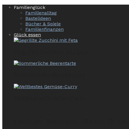
Familienglück
Familienalltag
Bastelideen
Bücher & Spiele
Familienfinanzen
Glück essen
Gegrillte Zucchini mit Feta
Sommerliche Beerentarte
Weltbestes Gemüse-Curry
Fruchtiger Wintersalat – Ein Fest für die