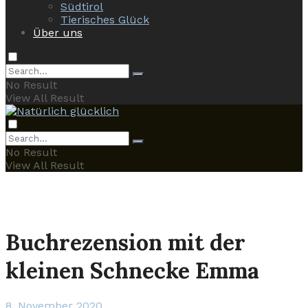
Südtirol
Tierisches Glück
Über uns
No Result
View All Result
No Result
View All Result
Buchrezension mit der
kleinen Schnecke Emma
8. November 2020