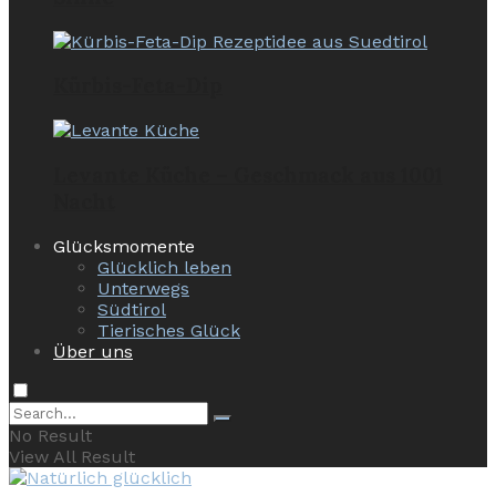
Kürbis-Feta-Dip
Levante Küche – Geschmack aus 1001
Nacht
Glücksmomente
Glücklich leben
Unterwegs
Südtirol
Tierisches Glück
Über uns
No Result
View All Result