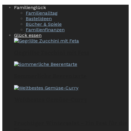
Familienglück
Familienalltag
Bastelideen
Bücher & Spiele
Familienfinanzen
Glück essen
Gegrillte Zucchini mit Feta
Sommerliche Beerentarte
Weltbestes Gemüse-Curry
Fruchtiger Wintersalat – Ein Fest für die
Sinne