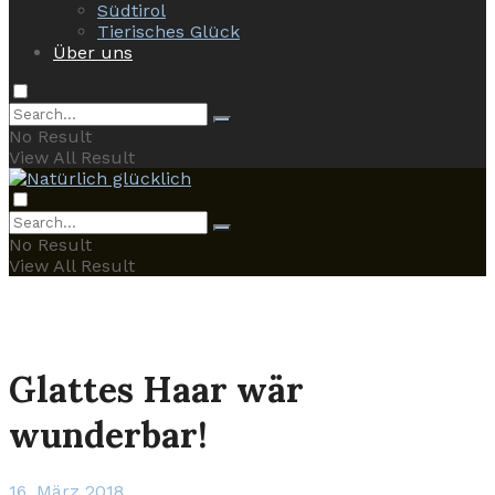
Südtirol
Tierisches Glück
Über uns
No Result
View All Result
No Result
View All Result
Glattes Haar wär
wunderbar!
16. März 2018