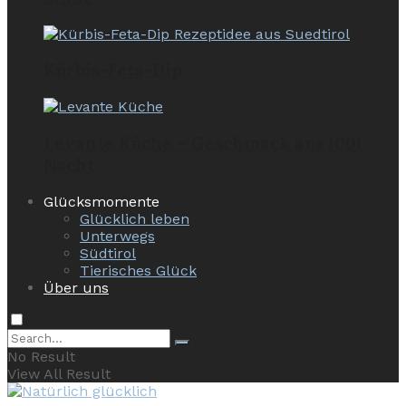
Kürbis-Feta-Dip
Levante Küche – Geschmack aus 1001
Nacht
Glücksmomente
Glücklich leben
Unterwegs
Südtirol
Tierisches Glück
Über uns
No Result
View All Result