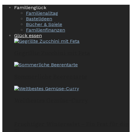
Familienglück
Familienalltag
Bastelideen
Bücher & Spiele
Familienfinanzen
Glück essen
Gegrillte Zucchini mit Feta
Sommerliche Beerentarte
Weltbestes Gemüse-Curry
Fruchtiger Wintersalat – Ein Fest für die
Sinne