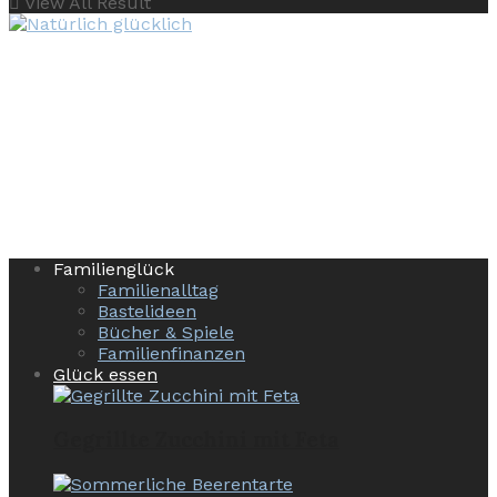
View All Result
Familienglück
Familienalltag
Bastelideen
Bücher & Spiele
Familienfinanzen
Glück essen
Gegrillte Zucchini mit Feta