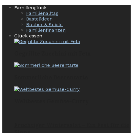
Familienglück
Familienalltag
Bastelideen
Bücher & Spiele
Familienfinanzen
Glück essen
Gegrillte Zucchini mit Feta
Sommerliche Beerentarte
Weltbestes Gemüse-Curry
Fruchtiger Wintersalat – Ein Fest für die
Sinne