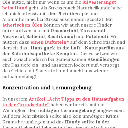
Öle
nutze, nicht nur wenn es um die
Silvesterangst
beim Hund
geht. Als Stresscoach Naturheilkunde habe
ich mich intensiv mit der Phytotherapie und
Aromatherapie bei Stress auseinandergesetzt. Mit
ätherischen Ölen
können wir auch unsere Kinder
unterstützen, u.a. mit
Rosmarinöl
,
Zitronenöl
,
Vetiveröl
,
Salbeiöl
,
Basilikumöl
und
Patchouli
. Wir
nutzen dazu
einen Duftstein*
auf dem Schreibtisch und
derzeit das
„Hans guck in die Luft“-Naturparfüm aus
der Bahnhofsapotheke Kempten
. Dieses setzen wir
auch zwischendurch bei gemeinsamen
Atemübungen
ein: Das tiefe ein- und ausatmen lockert auf, versorgt
das Gehirn mit Sauerstoff und macht uns wieder
aufnahmefähig!
Konzentration und Lernumgebung
In unserem
Artikel „Acht Tipps zu den Hausaufgaben
in der Grundschule“
haben wir bereits auf die
Wichtigkeit der
richtigen Lernumgebung
hingewiesen.
Auf dem Schreibtisch sollte also kein unnötiger Krims-
Krams herumliegen und das
Handy sollte in der
Lernzeit absolut tabu sein
(falls dein Kind schon ein