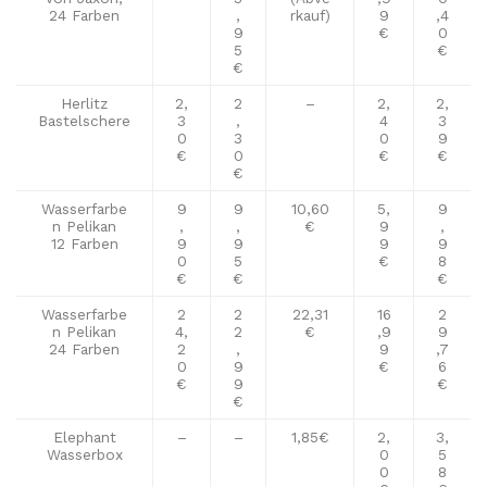
24 Farben
,
rkauf)
9
,4
9
€
0
5
€
€
Herlitz
2,
2
–
2,
2,
Bastelschere
3
,
4
3
0
3
0
9
€
0
€
€
€
Wasserfarbe
9
9
10,60
5,
9
n Pelikan
,
,
€
9
,
12 Farben
9
9
9
9
0
5
€
8
€
€
€
Wasserfarbe
2
2
22,31
16
2
n Pelikan
4,
2
€
,9
9
24 Farben
2
,
9
,7
0
9
€
6
€
9
€
€
Elephant
–
–
1,85€
2,
3,
Wasserbox
0
5
0
8