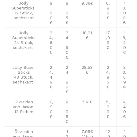
Jolly
9
9
9,36€
6,
1
Supersticks
,
,
9
3,
12 Stück,
9
9
9
0
sechskant
0
5
€
8
€
€
€
Jolly
2
2
18,91
17
1
Supersticks
4,
4
€
,9
8,
24 Stück,
6
,
9
4
sechskant
0
5
€
9
€
0
€
€
Jolly Super
2
2
28,58
2
3
Sticks
4,
4
€
4,
3,
48 Stück,
4
,
9
6
sechskant
9
9
5
9
€
9
€
€
€
Ölkreiden
7,
6
7,61€
5,
6,
von Jaxon,
9
,
9
4
12 Farben
0
9
9
0
€
5
€
€
€
Ölkreiden
–
1
7,95€
12
1
von Jaxon,
3
(Abve
,9
0