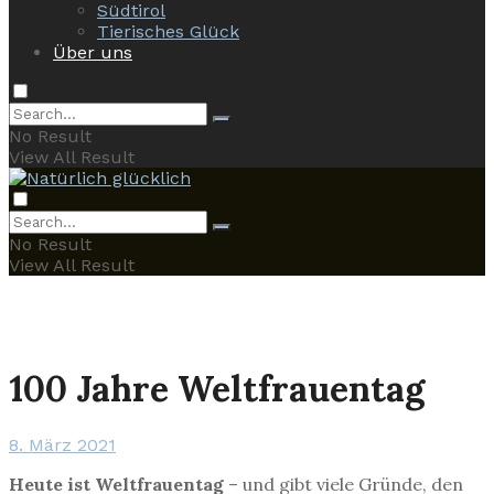
Südtirol
Tierisches Glück
Über uns
No Result
View All Result
No Result
View All Result
100 Jahre Weltfrauentag
8. März 2021
Heute ist Weltfrauentag
– und gibt viele Gründe, den