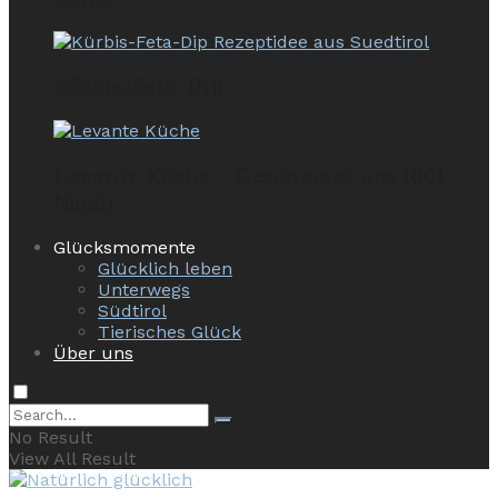
Kürbis-Feta-Dip
Levante Küche – Geschmack aus 1001
Nacht
Glücksmomente
Glücklich leben
Unterwegs
Südtirol
Tierisches Glück
Über uns
No Result
View All Result