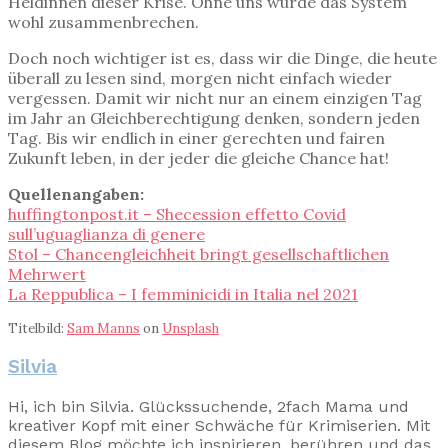
Heldinnen dieser Krise. Ohne uns würde das System
wohl zusammenbrechen.
Doch noch wichtiger ist es, dass wir die Dinge, die heute
überall zu lesen sind, morgen nicht einfach wieder
vergessen. Damit wir nicht nur an einem einzigen Tag
im Jahr an Gleichberechtigung denken, sondern jeden
Tag. Bis wir endlich in einer gerechten und fairen
Zukunft leben, in der jeder die gleiche Chance hat!
Quellenangaben:
huffingtonpost.it – Shecession effetto Covid
sull’uguaglianza di genere
Stol – Chancengleichheit bringt gesellschaftlichen
Mehrwert
La Reppublica – I femminicidi in Italia nel 2021
Titelbild:
Sam Manns
on
Unsplash
Silvia
Hi, ich bin Silvia. Glückssuchende, 2fach Mama und
kreativer Kopf mit einer Schwäche für Krimiserien. Mit
diesem Blog möchte ich inspirieren, berühren und das