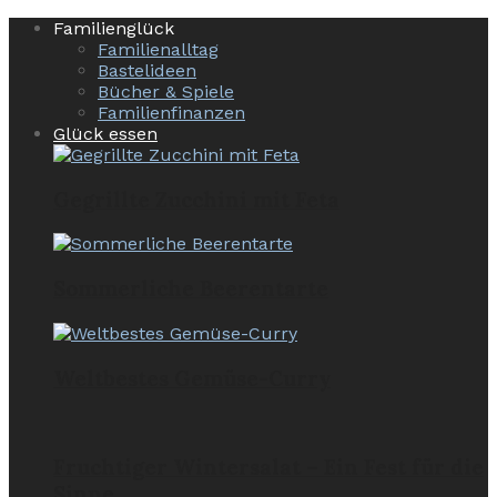
Familienglück
Familienalltag
Bastelideen
Bücher & Spiele
Familienfinanzen
Glück essen
Gegrillte Zucchini mit Feta
Sommerliche Beerentarte
Weltbestes Gemüse-Curry
Fruchtiger Wintersalat – Ein Fest für die
Sinne