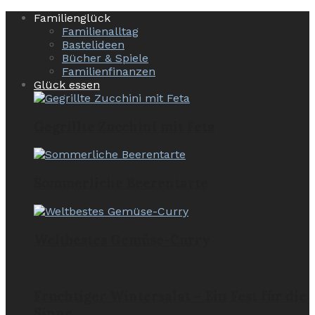
Familienglück
Familienalltag
Bastelideen
Bücher & Spiele
Familienfinanzen
Glück essen
Gegrillte Zucchini mit Feta
Sommerliche Beerentarte
Weltbestes Gemüse-Curry
Fruchtiger Wintersalat – Ein Fest für die
Sinne