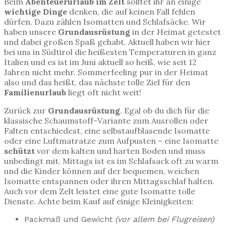
Beim
Abenteuerurlaub im Zelt
solltet ihr an einige
wichtige Dinge
denken, die auf keinen Fall fehlen
dürfen. Dazu zählen Isomatten und Schlafsäcke. Wir
haben unsere
Grundausrüstung
in der Heimat getestet
und dabei großen Spaß gehabt. Aktuell haben wir hier
bei uns in Südtirol die heißesten Temperaturen in ganz
Italien und es ist im Juni aktuell so heiß, wie seit 12
Jahren nicht mehr. Sommerfeeling pur in der Heimat
also und das heißt, das nächste tolle Ziel für den
Familienurlaub
liegt oft nicht weit!
Zurück zur
Grundausrüstung
. Egal ob du dich für die
klassische Schaumstoff-Variante zum Ausrollen oder
Falten entschiedest, eine selbstaufblasende Isomatte
oder eine Luftmatratze zum Aufpusten – eine Isomatte
schützt
vor dem kalten und harten Boden und muss
unbedingt mit. Mittags ist es im Schlafsack oft zu warm
und die Kinder können auf der bequemen, weichen
Isomatte entspannen oder ihren Mittagsschlaf halten.
Auch vor dem Zelt leistet eine gute Isomatte tolle
Dienste. Achte beim Kauf auf einige Kleinigkeiten:
Packmaß und Gewicht
(vor allem bei Flugreisen)