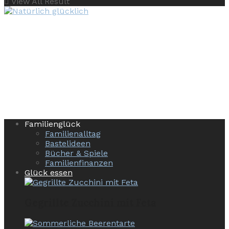
View All Result
Familienglück
Familienalltag
Bastelideen
Bücher & Spiele
Familienfinanzen
Glück essen
Gegrillte Zucchini mit Feta