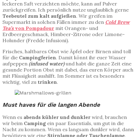
leckeren Saft verzichten möchte, kann auf Pulver
zurückgreifen. Ich persönlich nutze unglaublich gerne
Teebeutel zum kalt aufgießen
. Wir greifen im
Supermarkt in solchen Fällen immer zu den
Cold Brew
Tea’s
von Pompadour
mit Orangen- und
Erdbeergeschmack, Himbeer-Zitrone oder Limone-
Holunder (Fredde Infusioni).
Frisches, haltbares Obst wie Äpfel oder Birnen sind toll
für die
Campingferien
. Damit könnt ihr euer Wasser
aufpeppen
(infused water)
und habt die ganze Zeit eine
gesunde Portion Obst mit dabei, das euren Körper auch
mit Flüssigkeit aushilft. Im Sommer ist es besonders
wichtig, viel zu
trinken
.
Must haves für die langen Abende
Wenn es
abends kühler und dunkler
wird, brauchen
wir beim
Camping
ein paar Essentials, um gut in die
Nacht zu kommen. Wenn es langsam dunkler wird, dann
benötigen wir eine
Stirnlampe oder Taschenlampe
.