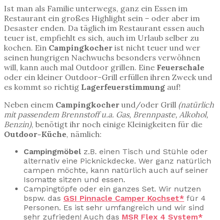
Ist man als Familie unterwegs, ganz ein Essen im
Restaurant ein großes Highlight sein – oder aber im
Desaster enden. Da täglich im Restaurant essen auch
teuer ist, empfiehlt es sich, auch im Urlaub selber zu
kochen. Ein
Campingkocher
ist nicht teuer und wer
seinen hungrigen Nachwuchs besonders verwöhnen
will, kann auch mal Outdoor grillen. Eine
Feuerschale
oder ein kleiner Outdoor-Grill erfüllen ihren Zweck und
es kommt so richtig
Lagerfeuerstimmung
auf!
Neben einem
Campingkocher
und/oder Grill
(natürlich
mit passendem Brennstoff u.a. Gas, Brennpaste, Alkohol,
Benzin)
, benötigt ihr noch einige Kleinigkeiten für die
Outdoor-Küche
, nämlich:
Campingmöbel
z.B. einen Tisch und Stühle oder
alternativ eine Picknickdecke. Wer ganz natürlich
campen möchte, kann natürlich auch auf seiner
Isomatte sitzen und essen.
Campingtöpfe oder ein ganzes Set. Wir nutzen
bspw. das
GSI Pinnacle Camper Kochset*
für 4
Personen. Es ist sehr umfangreich und wir sind
sehr zufrieden! Auch das
MSR Flex 4 System*