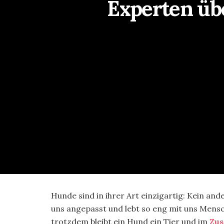
Experten üb
Hunde sind in ihrer Art einzigartig: Kein and
uns angepasst und lebt so eng mit uns Men
trotzdem bleibt ein Hund ein Tier und im
Zus