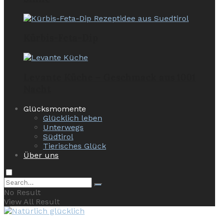
Kürbis-Feta-Dip
Levante Küche – Geschmack aus 1001
Nacht
Glücksmomente
Glücklich leben
Unterwegs
Südtirol
Tierisches Glück
Über uns
No Result
View All Result