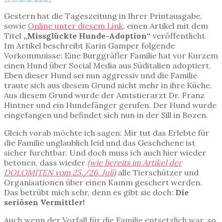
Gestern hat die Tageszeitung in Ihrer Printausgabe,
sowie
Online unter diesem Link
, einen Artikel mit dem
Titel
„Missglückte Hunde-Adoption“
veröffentlicht.
Im Artikel beschreibt Karin Gamper folgende
Vorkommnisse: Eine Burggräfler Familie hat vor Kurzem
einen Hund über Social Media aus Süditalien adoptiert.
Eben dieser Hund sei nun aggressiv und die Familie
traute sich aus diesem Grund nicht mehr in ihre Küche.
Aus diesem Grund wurde der Amtstierarzt Dr. Franz
Hintner und ein Hundefänger gerufen. Der Hund wurde
eingefangen und befindet sich nun in der Sill in Bozen.
Gleich vorab möchte ich sagen: Mir tut das Erlebte für
die Familie unglaublich leid und das Geschehene ist
sicher furchtbar. Und doch muss ich auch hier wieder
betonen, dass wieder
(wie bereits im Artikel der
DOLOMITEN vom 25./26. Juli)
alle Tierschützer und
Organisationen über einen Kamm geschert werden.
Das betrübt mich sehr, denn es gibt sie doch:
Die
seriösen Vermittler!
Auch wenn der Vorfall für die Familie entsetzlich war, so