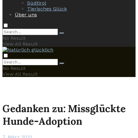
Südtirol
Tierisches Glück
Über uns
No Result
View All Result
No Result
View All Result
Gedanken zu: Missglückte
Hunde-Adoption
7. März 2021