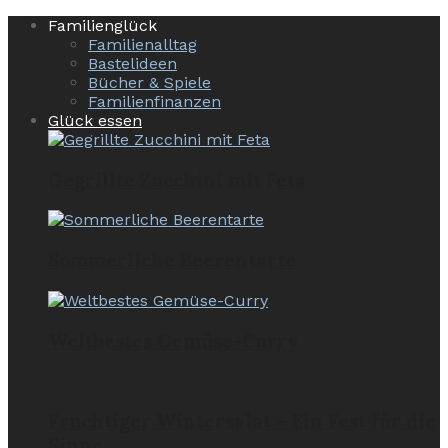
Familienglück
Familienalltag
Bastelideen
Bücher & Spiele
Familienfinanzen
Glück essen
Gegrillte Zucchini mit Feta
Sommerliche Beerentarte
Weltbestes Gemüse-Curry
Fruchtiger Wintersalat – Ein Fest für die
Sinne