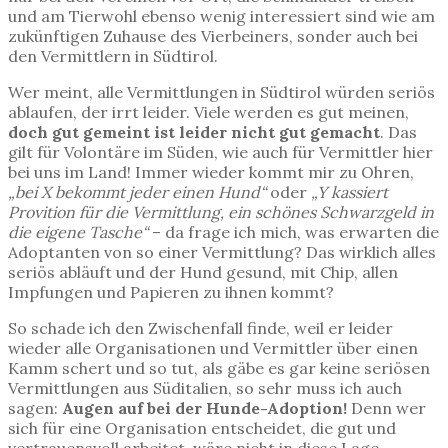
und am Tierwohl ebenso wenig interessiert sind wie am
zukünftigen Zuhause des Vierbeiners, sonder auch bei
den Vermittlern in Südtirol.
Wer meint, alle Vermittlungen in Südtirol würden seriös
ablaufen, der irrt leider. Viele werden es gut meinen,
doch gut gemeint ist leider nicht gut gemacht
. Das
gilt für Volontäre im Süden, wie auch für Vermittler hier
bei uns im Land! Immer wieder kommt mir zu Ohren,
„bei X bekommt jeder einen Hund“
oder
„Y kassiert
Provition für die Vermittlung, ein schönes Schwarzgeld in
die eigene Tasche“
– da frage ich mich, was erwarten die
Adoptanten von so einer Vermittlung? Das wirklich alles
seriös abläuft und der Hund gesund, mit Chip, allen
Impfungen und Papieren zu ihnen kommt?
So schade ich den Zwischenfall finde, weil er leider
wieder alle Organisationen und Vermittler über einen
Kamm schert und so tut, als gäbe es gar keine seriösen
Vermittlungen aus Süditalien, so sehr muss ich auch
sagen:
Augen auf bei der Hunde-Adoption!
Denn wer
sich für eine Organisation entscheidet, die gut und
vertrauensvoll arbeitet, wäre nicht in diese Lage