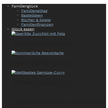
Familienglück
Familienalltag
Bastelideen
Bücher & Spiele
Familienfinanzen
Glück essen
Gegrillte Zucchini mit Feta
Sommerliche Beerentarte
Weltbestes Gemüse-Curry
Fruchtiger Wintersalat – Ein Fest für die
Sinne