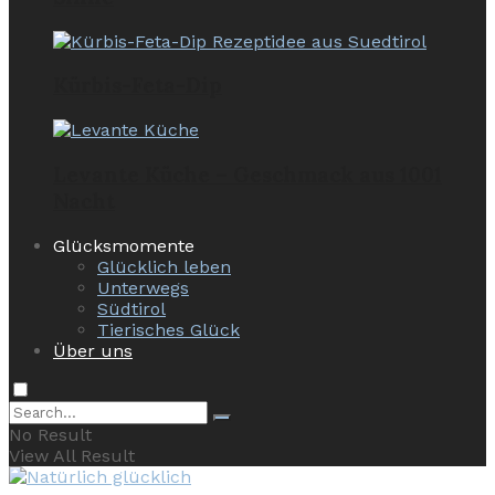
Kürbis-Feta-Dip
Levante Küche – Geschmack aus 1001
Nacht
Glücksmomente
Glücklich leben
Unterwegs
Südtirol
Tierisches Glück
Über uns
No Result
View All Result