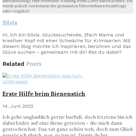
unbeabsichtigt eine werbende Wirkung beim Leser haben könnte. Ich
wurde jedoch von keinem der genannten Unternehmen beauftragt
oder vergütet!
Silvia
Hi, ich bin Silvia. Glückssuchende, 2fach Mama und
kreativer Kopf mit einer Schwäche für Krimiserien. Mit
diesem Blog möchte ich inspirieren, berühren und das
Glück suchen – gemeinsam mit dir! Bist du dabei?
Related
Posts
Unterwegs
Erste Hilfe beim Bienenstich
14. Juni 2022
Ich gehe unglaublich gerne barfuß, doch letztens bin ich
dabei leider auf eine Biene getreten - die mich dann
gestochen hat. Das tat ganz schön weh, doch zum Glück
wusste ich gleich, was zu tun ist. Damit du bei...