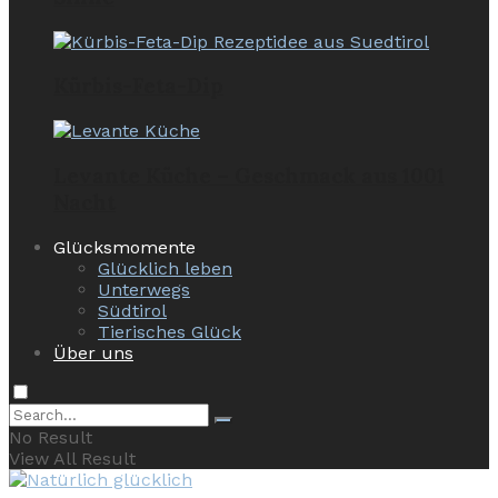
Kürbis-Feta-Dip
Levante Küche – Geschmack aus 1001
Nacht
Glücksmomente
Glücklich leben
Unterwegs
Südtirol
Tierisches Glück
Über uns
No Result
View All Result