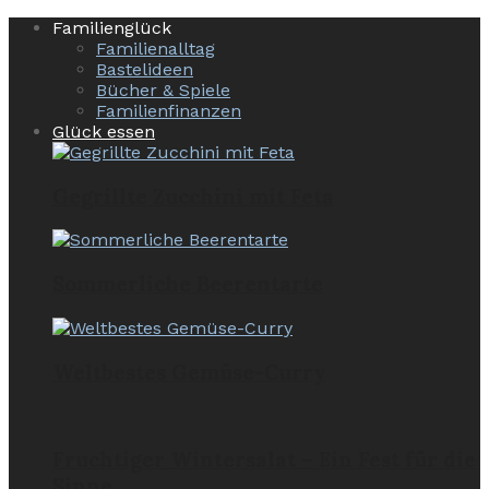
Familienglück
Familienalltag
Bastelideen
Bücher & Spiele
Familienfinanzen
Glück essen
Gegrillte Zucchini mit Feta
Sommerliche Beerentarte
Weltbestes Gemüse-Curry
Fruchtiger Wintersalat – Ein Fest für die
Sinne