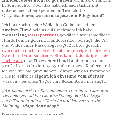
helfen möchte. Doch das habe ich auch bisher mit
unterschiedlichen Spenden an Tierschutz-
Organisationen;
warum also jetzt ein Pflegehund?
Ich hatte schon eine Weile den Gedanken, einen
zweiten Hund
bei uns aufzunehmen: Ich habe
monatelang
Rasseportraits
gewälzt, unterschiedliche
Hunde kennengelernt, Hundebesitzer befragt, die Für-
und Wider einer Rasse abgewägt, Züchter gesucht
(warum ich nach unseren Erfahrungen eigentlich einen
Zweithund vom Züchter wollte, kannst du übrigens hier
nachlesen)
usw. Ein zweiter Hund ist aber auch eine
große Herausforderung, gerade mit zwei Kindern und
ich war mir nie ganz sicher: Können wir das stemmen?
Falls ja, sollte es
eigentlich ein Hund vom Züchter
werden – bis eines Tages eine Bekannte zu mir sagte:
„Wir haben erst vor Kurzem einen Traumhund aus dem
Tierheim geholt! Ein Lagotto-Romagnolo-Mix! Es gibt
auch Traumhunde im Tierheim und ich vertrete die
Meinung
„adopt, don‘t shop.“
[amazon box=“B09MSMY5MR“]