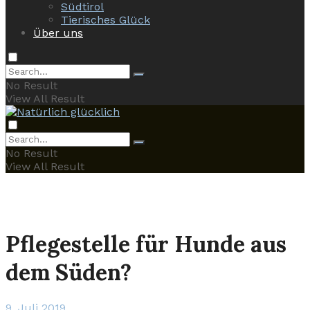
Südtirol
Tierisches Glück
Über uns
No Result
View All Result
No Result
View All Result
Pflegestelle für Hunde aus
dem Süden?
9. Juli 2019