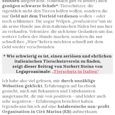
Stunden
aufgebracht: Schließlich gibt es (leider) auch
genügen schwarze Schafe*
: Tierschützer, die
eigentlich nicht den Tieren helfen wollen, sondern die
nur
Geld mit dem Tierleid verdienen
wollen – oder
noch schlimmer: Die sogar Welpen
„produzieren“
um sie
als arme Hunde aus dem italienischen Süden bei uns hier
zu verkaufen. Volontäre, die sich keine Gedanken um das
weitere Leben der Hunde machen, sondern die nur
schnell ihre
„Ware“
liefern möchten schnell mit dem
Geld wieder verschwinden.
* Wie schwierig es ist, einen seriösen und ehrlichen
italienischen Tierschutzverein zu finden,
zeigt dieser Beitrag von Norbert Steins von
Legaproanimale:
„Tierschutz in Italien“
Ich habe also viel gelesen, mir
durch unzählige
Webseiten geklickt
, Erfahrungen auf facebook
gesucht, mich mit Bekannten und Unbekannten
ausgetauscht, dir mir von positiven – und leider auch
sehr negativen – Erfahrungen berichtet haben.
Irgendwann bin ich auf eine
kalabresische non-profit
Organisation in Cirò Marina (KR)
aufmerksam