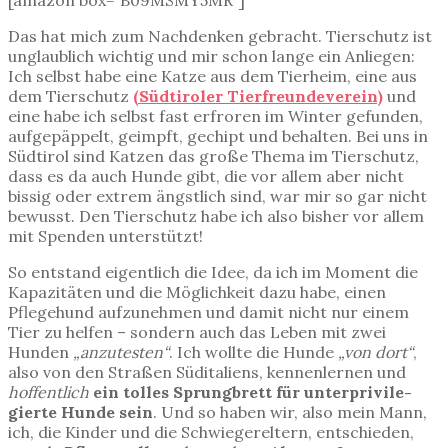
Das hat mich zum Nachdenken gebracht. Tierschutz ist
unglaublich wichtig und mir schon lange ein Anliegen:
Ich selbst habe eine Katze aus dem Tierheim, eine aus
dem Tierschutz
(Südtiroler Tierfreundeverein)
und
eine habe ich selbst fast erfroren im Winter gefunden,
aufgepäppelt, geimpft, gechipt und behalten. Bei uns in
Südtirol sind Katzen das große Thema im Tierschutz,
dass es da auch Hunde gibt, die vor allem aber nicht
bissig oder extrem ängstlich sind, war mir so gar nicht
bewusst. Den Tierschutz habe ich also bisher vor allem
mit Spenden unterstützt!
So entstand eigentlich die Idee, da ich im Moment die
Kapazitäten und die Möglichkeit dazu habe, einen
Pflegehund aufzunehmen und damit nicht nur einem
Tier zu helfen – sondern auch das Leben mit zwei
Hunden
„anzutesten“
. Ich wollte die Hunde
„von dort“
,
also von den Straßen Süditaliens, kennenlernen und
hoffentlich
ein tolles Sprungbrett für un­ter­pri­vi­le­
gierte Hunde sein
. Und so haben wir, also mein Mann,
ich, die Kinder und die Schwiegereltern, entschieden,