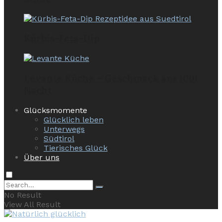
Kürbis-Feta-Dip
Levante Küche – Geschmack aus 1001
Nacht
Glücksmomente
Glücklich leben
Unterwegs
Südtirol
Tierisches Glück
Über uns
No Result
View All Result