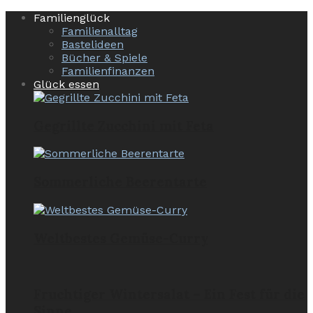
Familienglück
Familienalltag
Bastelideen
Bücher & Spiele
Familienfinanzen
Glück essen
Gegrillte Zucchini mit Feta
Sommerliche Beerentarte
Weltbestes Gemüse-Curry
Fruchtiger Wintersalat – Ein Fest für die
Sinne