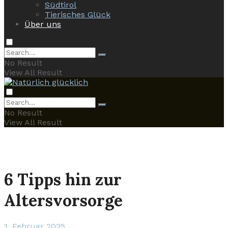
Südtirol
Tierisches Glück
Über uns
No Result
View All Result
No Result
View All Result
6 Tipps hin zur
Altersvorsorge
1. Februar 2025