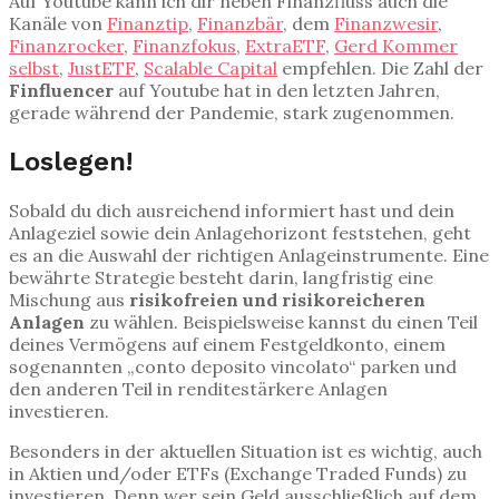
Auf Youtube kann ich dir neben Finanzfluss auch die
Kanäle von
Finanztip
,
Finanzbär
, dem
Finanzwesir
,
Finanzrocker
,
Finanzfokus
,
ExtraETF
,
Gerd Kommer
selbst
,
JustETF
,
Scalable Capital
empfehlen. Die Zahl der
Finfluencer
auf Youtube hat in den letzten Jahren,
gerade während der Pandemie, stark zugenommen.
Loslegen!
Sobald du dich ausreichend informiert hast und dein
Anlageziel sowie dein Anlagehorizont feststehen, geht
es an die Auswahl der richtigen Anlageinstrumente. Eine
bewährte Strategie besteht darin, langfristig eine
Mischung aus
risikofreien und risikoreicheren
Anlagen
zu wählen. Beispielsweise kannst du einen Teil
deines Vermögens auf einem Festgeldkonto, einem
sogenannten „conto deposito vincolato“ parken und
den anderen Teil in renditestärkere Anlagen
investieren.
Besonders in der aktuellen Situation ist es wichtig, auch
in Aktien und/oder ETFs (Exchange Traded Funds) zu
investieren. Denn wer sein Geld ausschließlich auf dem