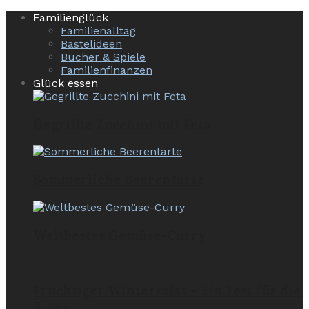
Familienglück
Familienalltag
Bastelideen
Bücher & Spiele
Familienfinanzen
Glück essen
Gegrillte Zucchini mit Feta
Sommerliche Beerentarte
Weltbestes Gemüse-Curry
Fruchtiger Wintersalat – Ein Fest für die
Sinne