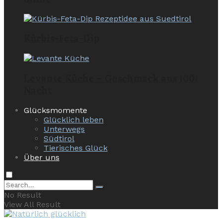
Kürbis-Feta-Dip
Levante Küche – Geschmack aus 1001
Nacht
Glücksmomente
Glücklich leben
Unterwegs
Südtirol
Tierisches Glück
Über uns
No Result
View All Result