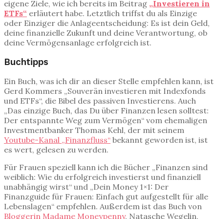
eigene Ziele, wie ich bereits im Beitrag
„Investieren in
ETFs“
erläutert habe. Letztlich triffst du als Einzige
oder Einziger die Anlageentscheidung: Es ist dein Geld,
deine finanzielle Zukunft und deine Verantwortung, ob
deine Vermögensanlage erfolgreich ist.
Buchtipps
Ein Buch, was ich dir an dieser Stelle empfehlen kann, ist
Gerd Kommers „Souverän investieren mit Indexfonds
und ETFs“, die Bibel des passiven Investierens. Auch
„Das einzige Buch, das Du über Finanzen lesen solltest:
Der entspannte Weg zum Vermögen“ vom ehemaligen
Investmentbanker Thomas Kehl, der mit seinem
Youtube-Kanal „Finanzfluss“
bekannt geworden ist, ist
es wert, gelesen zu werden.
Für Frauen speziell kann ich die Bücher „Finanzen sind
weiblich: Wie du erfolgreich investierst und finanziell
unabhängig wirst“ und „Dein Money 1×1: Der
Finanzguide für Frauen: Einfach gut aufgestellt für alle
Lebenslagen“ empfehlen. Außerdem ist das Buch von
Bloggerin Madame Moneypenny
, Natasche Wegelin,