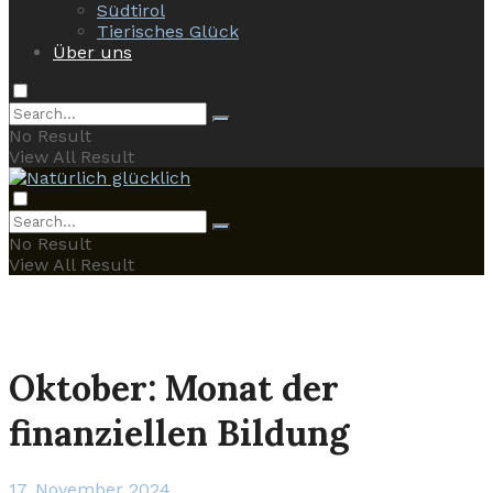
Südtirol
Tierisches Glück
Über uns
No Result
View All Result
No Result
View All Result
Oktober: Monat der
finanziellen Bildung
17. November 2024