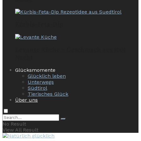
Kürbis-Feta-Dip
Levante Küche – Geschmack aus 1001
Nacht
Glücksmomente
Glücklich leben
Unterwegs
Südtirol
Tierisches Glück
Über uns
No Result
View All Result