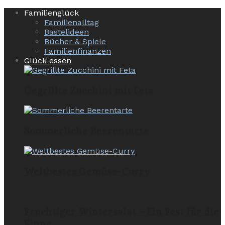
Familienglück
Familienalltag
Bastelideen
Bücher & Spiele
Familienfinanzen
Glück essen
Gegrillte Zucchini mit Feta
Sommerliche Beerentarte
Weltbestes Gemüse-Curry
Fruchtiger Wintersalat – Ein Fest für die
Sinne