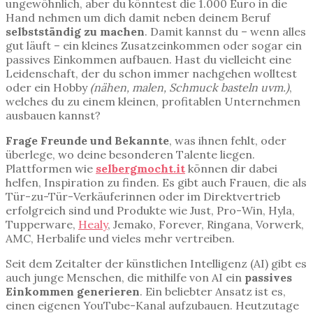
ungewöhnlich, aber du könntest die 1.000 Euro in die
Hand nehmen um dich damit neben deinem Beruf
selbstständig zu machen
. Damit kannst du – wenn alles
gut läuft – ein kleines Zusatzeinkommen oder sogar ein
passives Einkommen aufbauen. Hast du vielleicht eine
Leidenschaft, der du schon immer nachgehen wolltest
oder ein Hobby
(nähen, malen, Schmuck basteln uvm.)
,
welches du zu einem kleinen, profitablen Unternehmen
ausbauen kannst?
Frage Freunde und Bekannte
, was ihnen fehlt, oder
überlege, wo deine besonderen Talente liegen.
Plattformen wie
selbergmocht.it
können dir dabei
helfen, Inspiration zu finden. Es gibt auch Frauen, die als
Tür-zu-Tür-Verkäuferinnen oder im Direktvertrieb
erfolgreich sind und Produkte wie Just, Pro-Win, Hyla,
Tupperware,
Healy
, Jemako, Forever, Ringana, Vorwerk,
AMC, Herbalife und vieles mehr vertreiben.
Seit dem Zeitalter der künstlichen Intelligenz (AI) gibt es
auch junge Menschen, die mithilfe von AI ein
passives
Einkommen generieren
. Ein beliebter Ansatz ist es,
einen eigenen YouTube-Kanal aufzubauen. Heutzutage