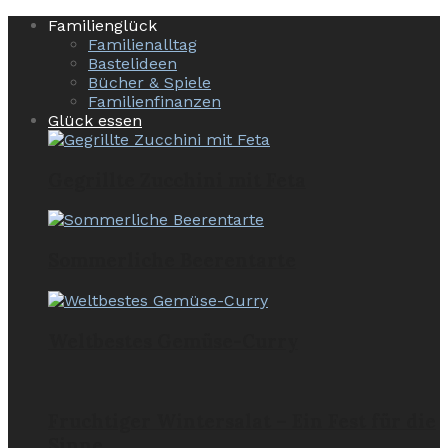
Familienglück
Familienalltag
Bastelideen
Bücher & Spiele
Familienfinanzen
Glück essen
Gegrillte Zucchini mit Feta
Sommerliche Beerentarte
Weltbestes Gemüse-Curry
Fruchtiger Wintersalat – Ein Fest für die
Sinne