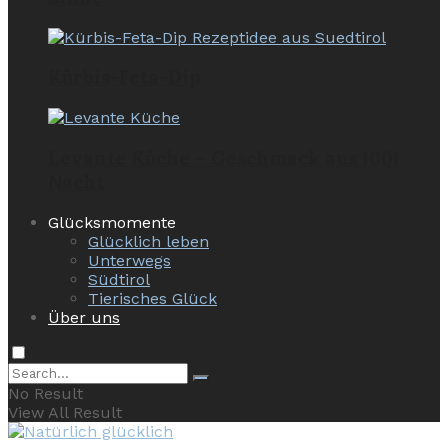
Kürbis-Feta-Dip
Levante Küche – Geschmack aus 1001
Nacht
Glücksmomente
Glücklich leben
Unterwegs
Südtirol
Tierisches Glück
Über uns
No Result
View All Result