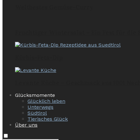
Weltbestes Gemüse-Curry
Fruchtiger Wintersalat – Ein Fest für die
Kürbis-Feta-Dip
Levante Küche – Geschmack aus 1001 Nac
Glücksmomente
Glücklich leben
Unterwegs
Südtirol
Tierisches Glück
Über uns