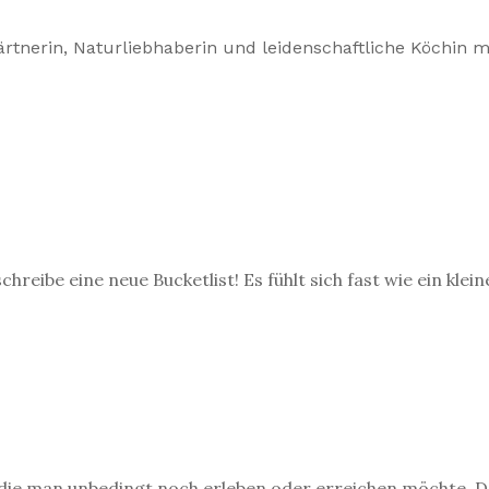
ärtnerin, Naturliebhaberin und leidenschaftliche Köchin mi
hreibe eine neue Bucketlist! Es fühlt sich fast wie ein klei
en, die man unbedingt noch erleben oder erreichen möchte. 