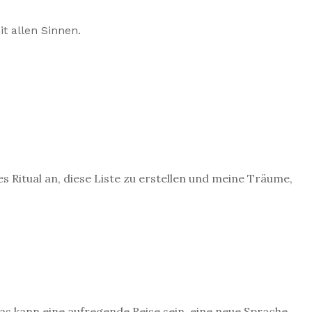
t allen Sinnen.
nes Ritual an, diese Liste zu erstellen und meine Träume,
Das kann eine aufregende Reise sein, eine neue Sprache,