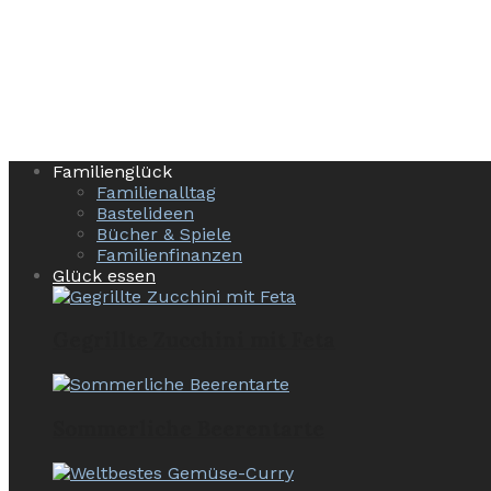
Familienglück
Familienalltag
Bastelideen
Bücher & Spiele
Familienfinanzen
Glück essen
Gegrillte Zucchini mit Feta
Sommerliche Beerentarte