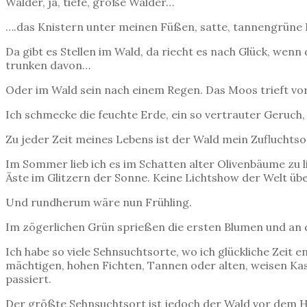
Wälder, ja, tiefe, große Wälder…
….das Knistern unter meinen Füßen, satte, tannengrüne Lu
Da gibt es Stellen im Wald, da riecht es nach Glück, wen
trunken davon…
Oder im Wald sein nach einem Regen. Das Moos trieft vor 
Ich schmecke die feuchte Erde, ein so vertrauter Geruch,
Zu jeder Zeit meines Lebens ist der Wald mein Zufluchtso
Im Sommer lieb ich es im Schatten alter Olivenbäume zu li
Äste im Glitzern der Sonne. Keine Lichtshow der Welt über
Und rundherum wäre nun Frühling.
Im zögerlichen Grün sprießen die ersten Blumen und an
Ich habe so viele Sehnsuchtsorte, wo ich glückliche Zei
mächtigen, hohen Fichten, Tannen oder alten, weisen Ka
passiert.
Der größte Sehnsuchtsort ist jedoch der Wald vor dem Ha