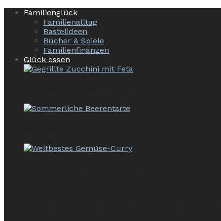
Familienglück
Familienalltag
Bastelideen
Bücher & Spiele
Familienfinanzen
Glück essen
Gegrillte Zucchini mit Feta
Sommerliche Beerentarte
Weltbestes Gemüse-Curry
Fruchtiger Wintersalat – Ein Fest für die