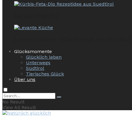
Kürbis-Feta-Dip
Levante Küche – Geschmack aus 1001 Nac
Glücksmomente
Glücklich leben
Unterwegs
Südtirol
Tierisches Glück
Über uns
No Result
View All Result