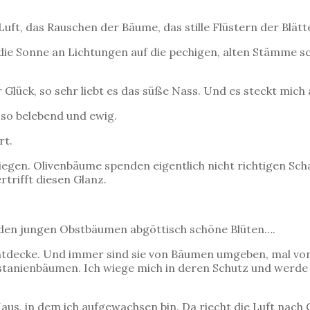
ft, das Rauschen der Bäume, das stille Flüstern der Blätt
n die Sonne an Lichtungen auf die pechigen, alten Stämme 
Glück, so sehr liebt es das süße Nass. Und es steckt mich 
 so belebend und ewig.
rt.
egen. Olivenbäume spenden eigentlich nicht richtigen Schatt
trifft diesen Glanz.
 den jungen Obstbäumen abgöttisch schöne Blüten….
t entdecke. Und immer sind sie von Bäumen umgeben, mal vo
stanienbäumen. Ich wiege mich in deren Schutz und werde
us, in dem ich aufgewachsen bin. Da riecht die Luft nach 