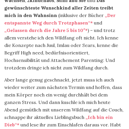
wachsen
,
2kindchaos
,
Mini and Me
und
Das
gewünschteste Wunschkind aller Zeiten treibt
mich in den Wahnsinn
(inklusive der Bücher
„Der
entspannte Weg durch Trotzphasen“*
und
„Gelassen durch die Jahre 5 bis 10″*
) – und trotz
allem verstehe ich den Wildfang oft nicht. Ich kenne
die Konzepte nach Juul, Imlau oder Sears, kenne die
Begriff High need, bedürfnisorientiert,
Hochsensibilität und Attachement Parenting: Und
trotzdem dringe ich nicht zum Wildfang durch.
Aber lange genug geschnackt, jetzt muss ich auch
wieder weiter zum nächsten Termin und hoffen, dass
mein Körper noch ein wenig durchhält bei dem
ganzen Stress. Und dann kuschle ich mich heute
Abend gemütlich mit unserem Wildfang auf die Couch,
schnappe ihr aktuelles Lieblingsbuch
„Ich bin ein
Dieb“*
und lese ihr zum Einschlafen daraus vor. Habt