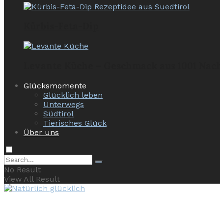
Kürbis-Feta-Dip
Levante Küche – Geschmack aus 1001 Nac
Glücksmomente
Glücklich leben
Unterwegs
Südtirol
Tierisches Glück
Über uns
No Result
View All Result