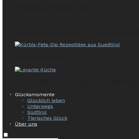
Weltbestes Gemüse-Curry
Fruchtiger Wintersalat – Ein Fest für die
Kürbis-Feta-Dip
Levante Küche – Geschmack aus 1001 Nac
Glücksmomente
Glücklich leben
Unterwegs
Südtirol
Tierisches Glück
Über uns