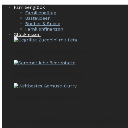
Familienglück
Familienalltag
Bastelideen
Bücher & Spiele
Familienfinanzen
Glück essen
Gegrillte Zucchini mit Feta
Sommerliche Beerentarte
Weltbestes Gemüse-Curry
Fruchtiger Wintersalat – Ein Fest für die