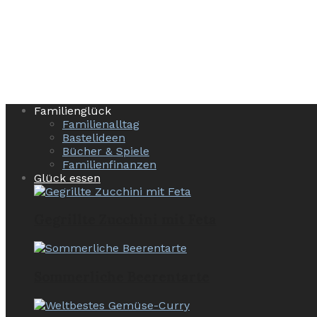
Familienglück
Familienalltag
Bastelideen
Bücher & Spiele
Familienfinanzen
Glück essen
Gegrillte Zucchini mit Feta
Sommerliche Beerentarte