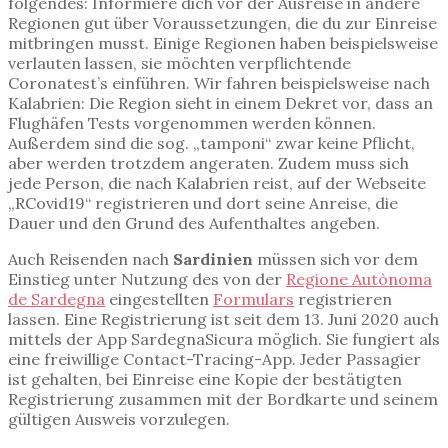
folgendes: Informiere dich vor der Ausreise in andere
Regionen gut über Voraussetzungen, die du zur Einreise
mitbringen musst. Einige Regionen haben beispielsweise
verlauten lassen, sie möchten verpflichtende
Coronatest’s einführen. Wir fahren beispielsweise nach
Kalabrien: Die Region sieht in einem Dekret vor, dass an
Flughäfen Tests vorgenommen werden können.
Außerdem sind die sog. „tamponi“ zwar keine Pflicht,
aber werden trotzdem angeraten. Zudem muss sich
jede Person, die nach Kalabrien reist, auf der Webseite
„RCovid19“ registrieren und dort seine Anreise, die
Dauer und den Grund des Aufenthaltes angeben.
Auch Reisenden nach
Sardinien
müssen sich vor dem
Einstieg unter Nutzung des von der
Regione Autònoma
de Sardegna
eingestellten
Formulars
registrieren
lassen. Eine Registrierung ist seit dem 13. Juni 2020 auch
mittels der App SardegnaSicura möglich. Sie fungiert als
eine freiwillige Contact-Tracing-App. Jeder Passagier
ist gehalten, bei Einreise eine Kopie der bestätigten
Registrierung zusammen mit der Bordkarte und seinem
gültigen Ausweis vorzulegen.