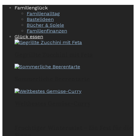
Familienglück
Familienalltag
Bastelideen
Bücher & Spiele
Familienfinanzen
Glück essen
Gegrillte Zucchini mit Feta
Sommerliche Beerentarte
Weltbestes Gemüse-Curry
Fruchtiger Wintersalat – Ein Fest für die
Sinne