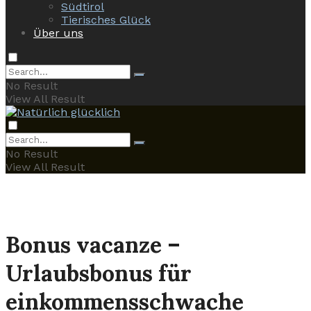
Südtirol
Tierisches Glück
Über uns
No Result
View All Result
No Result
View All Result
Bonus vacanze –
Urlaubsbonus für
einkommensschwache