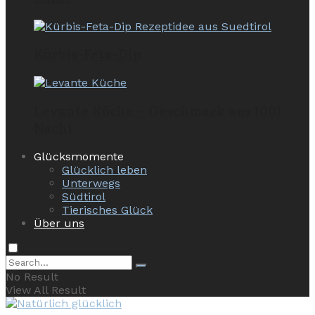
Kürbis-Feta-Dip
Levante Küche – Geschmack aus 1001
Nacht
Glücksmomente
Glücklich leben
Unterwegs
Südtirol
Tierisches Glück
Über uns
No Result
View All Result