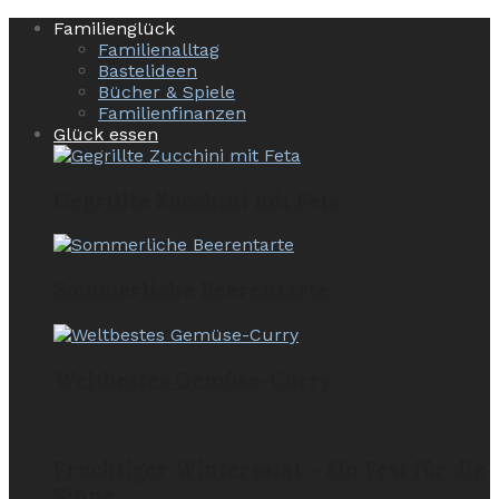
Familienglück
Familienalltag
Bastelideen
Bücher & Spiele
Familienfinanzen
Glück essen
Gegrillte Zucchini mit Feta
Sommerliche Beerentarte
Weltbestes Gemüse-Curry
Fruchtiger Wintersalat – Ein Fest für die
Sinne