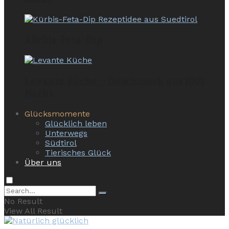
Kürbis-Feta-Dip
Levante Küche – Geschmack aus 1001
Nacht
Glücksmomente
Glücklich leben
Unterwegs
Südtirol
Tierisches Glück
Über uns
No Result
View All Result