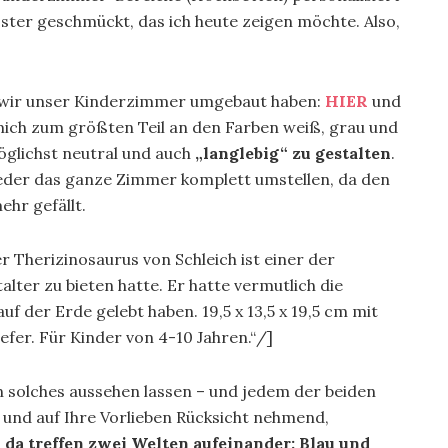
ter geschmückt, das ich heute zeigen möchte. Also,
ie wir unser Kinderzimmer umgebaut haben:
HIER
und
 mich zum größten Teil an den Farben weiß, grau und
glichst neutral und auch
„langlebig“ zu gestalten
.
wieder das ganze Zimmer komplett umstellen, da den
ehr gefällt.
Therizinosaurus von Schleich ist einer der
lter zu bieten hatte. Er hatte vermutlich die
auf der Erde gelebt haben. 19,5 x 13,5 x 19,5 cm mit
er. Für Kinder von 4-10 Jahren.“/]
 solches aussehen lassen – und jedem der beiden
l und auf Ihre Vorlieben Rücksicht nehmend,
n
da treffen zwei Welten aufeinander: Blau und