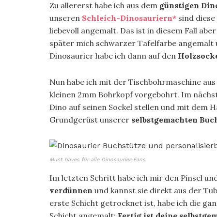
Zu allererst habe ich aus dem
günstigen Din
unseren
Schleich-Dinosauriern*
sind diese
liebevoll angemalt. Das ist in diesem Fall ab
später mich schwarzer Tafelfarbe angemalt u
Dinosaurier habe ich dann auf den
Holzsock
Nun habe ich mit der Tischbohrmaschine aus 
kleinen 2mm Bohrkopf vorgebohrt. Im nächst
Dino auf seinen Sockel stellen und mit dem 
Grundgerüst unserer
selbstgemachten Buc
Must haves für alle Dinosaurier-Fans
Im letzten Schritt habe ich mir den Pinsel u
verdünnen
und kannst sie direkt aus der Tu
erste Schicht getrocknet ist, habe ich die ga
Schicht angemalt:
Fertig ist deine selbstg