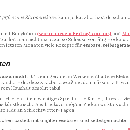
r + ggf. etwas Zitronensäure)
kann jeder, aber hast du schon 
b mit Bodylotion
(wie in diesem Beitrag von uns)
, mit
Mar
en hat man nicht mal eben so Zuhause vorrätig – oder sie s
en letzten Monaten viele Rezepte für
essbare, selbstgema
ten
 Weizenmehl
ist? Denn gerade im Weizen enthaltene Kleber
Kinder – die dieses Klebereiweiß meiden müssen, z.B. weil
erem Haushalt absolut tabu!
llieren ist ein wichtiges Spiel für die Kinder, da es so vi
h das künstlerische Ausdrucksvermögen. Zudem wirkt es seh
nte Kids an Schlechtwetter-Tagen.