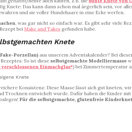
ilin genannt)
heute auch kaufen, z.B. die
bunte Knete von
00g Knete: Das kann dann schon mal ärgerlich sein, vor al
ewahren und sie voller Hundehaare in eine Ecke werfen.
 machen
, was gar nicht so einfach war. Es gibt sehr viele R
 Rezept bei
Make and Takes
gefunden habe.
selbstgemachten Knete
(Fake-Porzellan)
aus unserem Adventskalender? Bei diese
Rezeptes: So ist diese
selbstgemachte Modelliermasse
we
 verschlossenen Einmachglas*
) bei Zimmertemperatur 
weichere Konsistenz: Diese Masse lässt sich gut kneten, w
und Trocknen entwickelt wurde. Dafür haben die Kinder mi
loslegen!
Für die selbstgemachte, glutenfreie Kinderknet