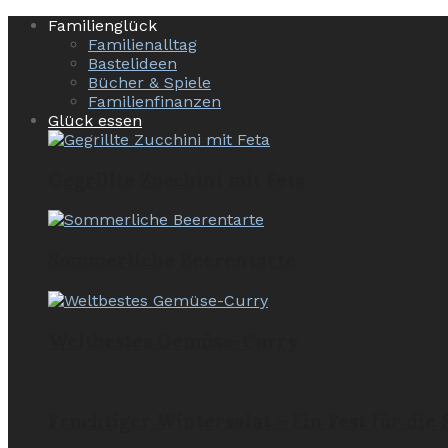
Familienglück
Familienalltag
Bastelideen
Bücher & Spiele
Familienfinanzen
Glück essen
Gegrillte Zucchini mit Feta
Sommerliche Beerentarte
Weltbestes Gemüse-Curry
Fruchtiger Wintersalat – Ein Fest für die