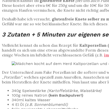
Natürlich kannst du
glutenfreie Knete
(bei uns auch Plast
Diese kostet aber etwa 6€ für 250g und um die 10€ für 5
einzigen Haufen vermischen, die Knete nicht richtig aufb
Deshalb habe ich versucht,
glutenfreie Knete selber zu
Gefühl war nie so wie bei klassischer Knete. Bis ich dieses
3 Zutaten + 5 Minuten zur eigenen 
Vielleicht kennst du schon das Rezept für
Kaltporzellan 
handelt es sich um eine etwas abgewandelte Form dieses 
einige Wochen im luftdicht verschlossenen Gefäß (z.B.
im
Der Unterschied zum Fake Porzellan ist die softere und 
„
Porzellan“
, welches speziell zum Ausrollen, Ausstechen 
beim Herstellen der Knete mithelfen. Nun lasst uns aber 
340g Speisestärke
(Kartoffelstärke, Maisstärke)
100g reines Natron
(kein Backpulver!)
340ml kaltes Wasser
4 El Öl
(z.B. Sonnenblumenöl)