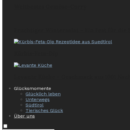
Weltbestes Gemüse-Curry
Fruchtiger Wintersalat – Ein Fest für die
Kürbis-Feta-Dip
Levante Küche – Geschmack aus 1001 Nac
Glücksmomente
Glücklich leben
Unterwegs
Südtirol
Tierisches Glück
Über uns