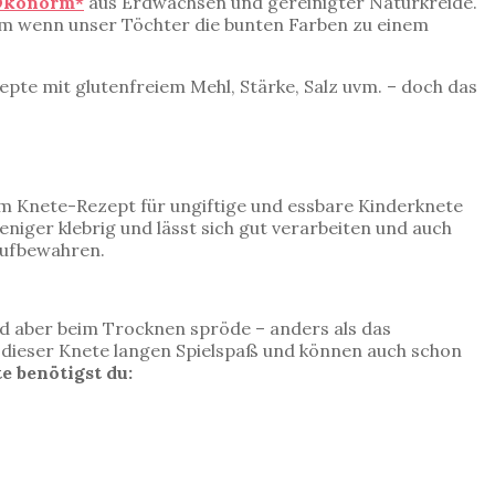
 Ökonorm*
aus Erdwachsen und gereinigter Naturkreide.
lem wenn unser Töchter die bunten Farben zu einem
ezepte mit glutenfreiem Mehl, Stärke, Salz uvm. – doch das
m Knete-Rezept für ungiftige und essbare Kinderknete
niger klebrig und lässt sich gut verarbeiten und auch
aufbewahren.
ird aber beim Trocknen spröde – anders als das
t dieser Knete langen Spielspaß und können auch schon
e benötigst du: