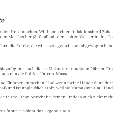
te
an den Herd machen. Wir haben einen Induktionsherd Zuhaus
ie den Messbecher (340 ml) mit dem kalten Wasser in den To
hrt, die Stärke, die wir zuvor gemeinsam abgewogen habe
nzufügen – auch dieses Mal unter ständigem Rühren. Erst
ärmen nun die Stärke-Natron-Masse.
eine Klumpen entstehen. Und wenn meine Hände dann durc
Spaß und ist unglaublich stolz, weil sie Mama (mit Aua-Händ
wie Püree. Dann besteht bei keinen Kindern auch nicht meh