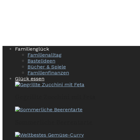
Familienglück
Familienalltag
Bastelideen
Bücher & Spiele
Familienfinanzen
Glück essen
Gegrillte Zucchini mit Feta
Sommerliche Beerentarte