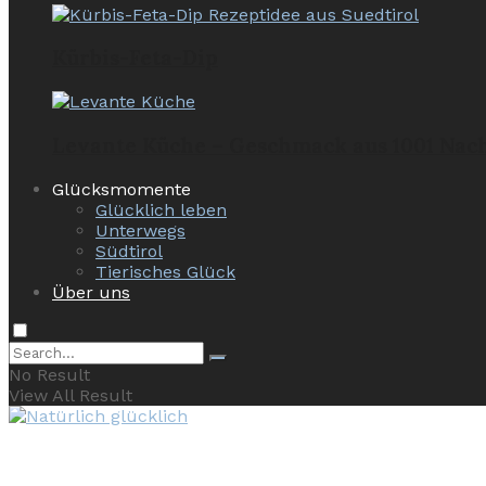
Kürbis-Feta-Dip
Levante Küche – Geschmack aus 1001 Nac
Glücksmomente
Glücklich leben
Unterwegs
Südtirol
Tierisches Glück
Über uns
No Result
View All Result