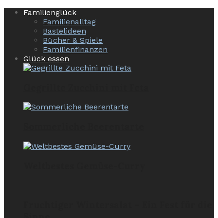
Familienglück
Familienalltag
Bastelideen
Bücher & Spiele
Familienfinanzen
Glück essen
Gegrillte Zucchini mit Feta
Sommerliche Beerentarte
Weltbestes Gemüse-Curry
Fruchtiger Wintersalat – Ein Fest für die
Sinne