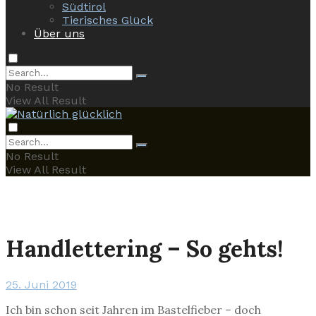
Südtirol
Tierisches Glück
Über uns
No Result
View All Result
No Result
View All Result
Handlettering – So gehts!
25. Juni 2019
Ich bin schon seit Jahren im Bastelfieber – doch