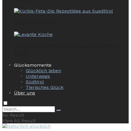
Kürbis-Feta-Dip
Levante Küche – Geschmack aus 1001
Nacht
Glücksmomente
Glücklich leben
Unterwegs
Südtirol
Tierisches Glück
Über uns
No Result
View All Result