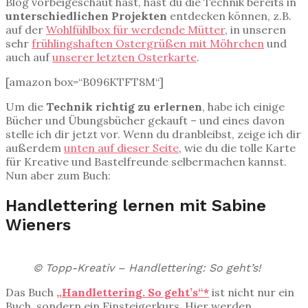
Blog vorbeigeschaut hast, hast du die Technik bereits in
unterschiedlichen Projekten
entdecken können, z.B.
auf der
Wohlfühlbox für werdende Mütter
, in unseren
sehr
frühlingshaften Ostergrüßen mit Möhrchen
und
auch auf
unserer letzten Osterkarte
.
[amazon box=“B096KTFT8M“]
Um die
Technik richtig zu erlernen
, habe ich einige
Bücher und Übungsbücher gekauft – und eines davon
stelle ich dir jetzt vor. Wenn du dranbleibst, zeige ich dir
außerdem
unten auf dieser Seite
, wie du die tolle Karte
für Kreative und Bastelfreunde selbermachen kannst.
Nun aber zum Buch:
Handlettering lernen mit Sabine
Wieners
© Topp-Kreativ – Handlettering: So geht’s!
Das Buch
„Handlettering. So geht’s“*
ist nicht nur ein
Buch, sondern ein Einsteigerkurs. Hier werden