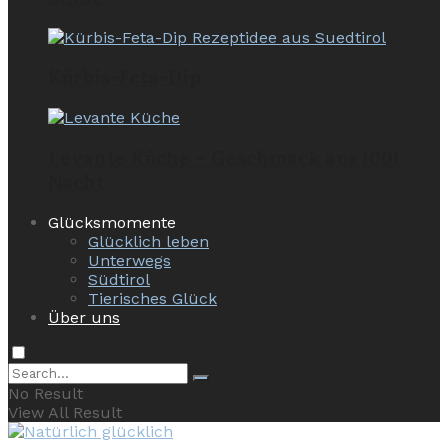
Kürbis-Feta-Dip
Levante Küche – Geschmack aus 1001
Nacht
Glücksmomente
Glücklich leben
Unterwegs
Südtirol
Tierisches Glück
Über uns
No Result
View All Result