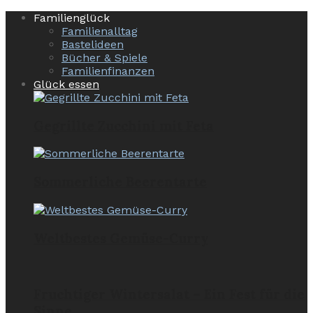
Familienglück
Familienalltag
Bastelideen
Bücher & Spiele
Familienfinanzen
Glück essen
Gegrillte Zucchini mit Feta
Sommerliche Beerentarte
Weltbestes Gemüse-Curry
Fruchtiger Wintersalat – Ein Fest für die
Sinne