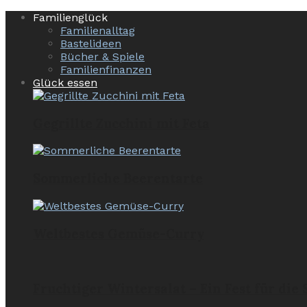
Familienglück
Familienalltag
Bastelideen
Bücher & Spiele
Familienfinanzen
Glück essen
Gegrillte Zucchini mit Feta
Sommerliche Beerentarte
Weltbestes Gemüse-Curry
Fruchtiger Wintersalat – Ein Fest für die