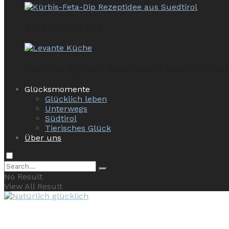
Kürbis-Feta-Dip
Levante Küche – Geschmack aus 1001 Nac
Glücksmomente
Glücklich leben
Unterwegs
Südtirol
Tierisches Glück
Über uns
No Result
View All Result