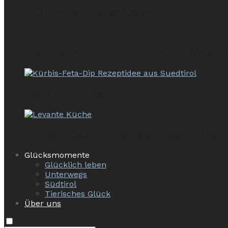
Weltbestes Gemüse-Curry
Fruchtiger Wintersalat – Ein Fest für die
Kürbis-Feta-Dip
Levante Küche – Geschmack aus 1001 Nac
Glücksmomente
Glücklich leben
Unterwegs
Südtirol
Tierisches Glück
Über uns