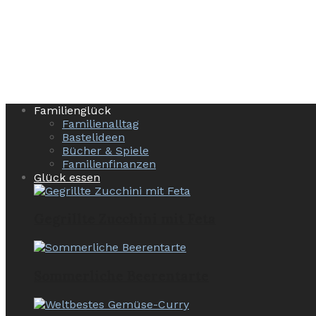
Familienglück
Familienalltag
Bastelideen
Bücher & Spiele
Familienfinanzen
Glück essen
Gegrillte Zucchini mit Feta
Sommerliche Beerentarte